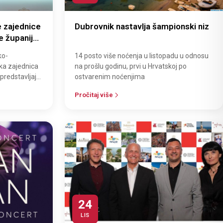
e zajednice
Dubrovnik nastavlja šampionski niz
 županije i
da
ko-
14 posto više noćenja u listopadu u odnosu
ld Travel
čka zajednica
na prošlu godinu, prvi u Hrvatskoj po
predstavljaju
ostvarenim noćenjima
 na presti…
Pročitaj više
24
LIS