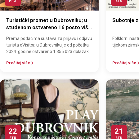
PRO
STU
Turistički promet u Dubrovniku; u
Subotnje z
studenom ostvareno 16 posto više
noćenja u odnosu na lani
Prema podacima sustava za prijavu i odjavu
Folklorni nast
turista eVisitor, u Dubrovniku je od početka
tijekom zimsk
2024. godine ostvareno 1.355.023 dolazaka
i 4.225.313 noćenja, odnosno 9…
Pročitaj više
Pročitaj više
22
21
STU
STU