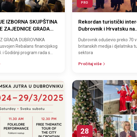
PRO
JE IZBORNA SKUPŠTINA
Rekordan turistički inte
KE ZAJEDNICE GRADA
Dubrovnik i Hrvatsku na
KA
predblagdanskom okuplj
TZ GRADA DUBROVNIKA
Dubrovnik oduševio preko 70 
Londonu
usvojen Rebalans financijskog
britanskih medija i djelatnika t
. i Godišnji program rada s
sektora
planom za 2025. godinu. U
Pročitaj više
28