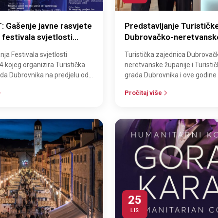
 Gašenje javne rasvjete
Predstavljanje Turističk
festivala svjetlosti
Dubrovačko-neretvanske
Turističke zajednice gra
ja Festivala svjetlosti
Turistička zajednica Dubrovač
Dubrovnika na sajmu Wor
kojeg organizira Turistička
neretvanske županije i Turisti
Market u Londonu
da Dubrovnika na predjelu od
grada Dubrovnika i ove godine 
jelog Straduna te ispred S…
svoju bogatu turističku ponudu
Pročitaj više
25
LIS