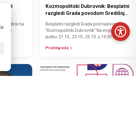
stival
Kozmopolitski Dubrovnik: Besplatni
razgledi Grada povodom Središnje
proslave Godine UNESCO-ve
5. godine na
Besplatni razgledi Grada pod nazivom
svjetske baštine
će
oznate
"Kozmopolitski Dubrovnik" Na engleskom
jeziku: 21.10., 23.10., 25.10. u 14:00 hNa
hrvatskom jeziku: 22.10., 24.10., 27.10.…
Pročitaj više
11
LIS