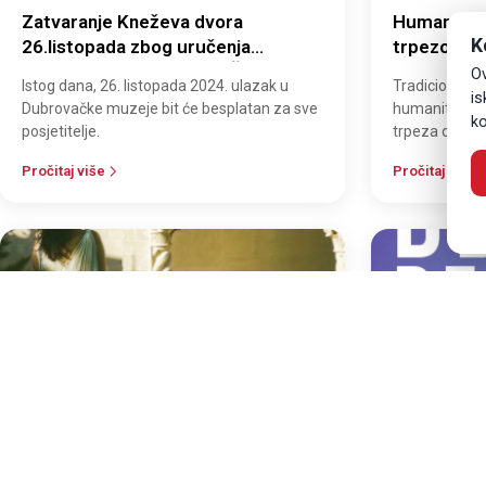
Zatvaranje Kneževa dvora
Humanitar
K
26.listopada zbog uručenja
trpezom z
nagrade Europa Nostra "Šampioni
Festival
Ov
Istog dana, 26. listopada 2024. ulazak u
Tradicionalni
baštine"
is
Dubrovačke muzeje bit će besplatan za sve
humanitarnog
ko
posjetitelje.
trpeza održana
Stradunu
Pročitaj više
Pročitaj više
16
14
LIS
LIS