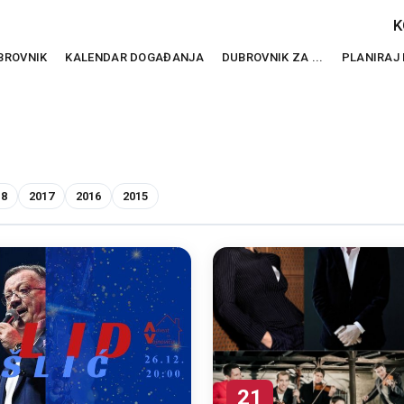
K
BROVNIK
KALENDAR DOGAĐANJA
DUBROVNIK ZA ...
PLANIRAJ
18
2017
2016
2015
21