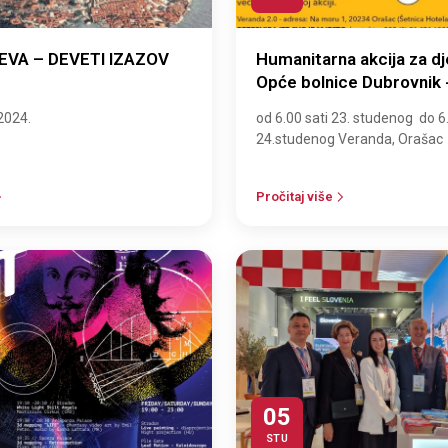
VA – DEVETI IZAZOV
Humanitarna akcija za dj
Opće bolnice Dubrovnik 
bez kompromisa
2024.
od 6.00 sati 23. studenog do 6.
24.studenog Veranda, Orašac
Pročitaj više
05
STU