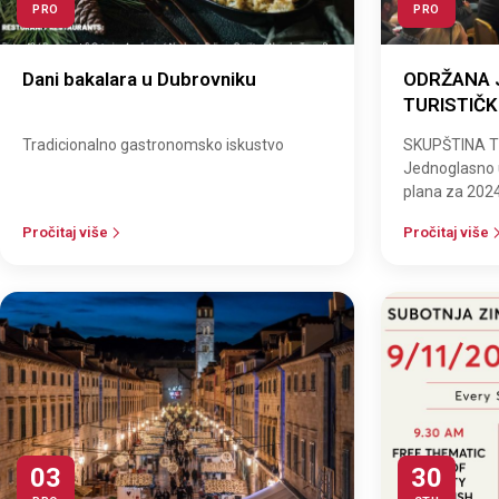
PRO
PRO
Dani bakalara u Dubrovniku
ODRŽANA 
TURISTIČ
DUBROVNI
Tradicionalno gastronomsko iskustvo
SKUPŠTINA 
Jednoglasno 
plana za 2024
financijskim 
Pročitaj više
Pročitaj više
utorak,…
03
30