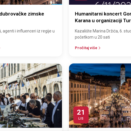
 dubrovačke zimske
Humanitarni koncert Go
Karana u organizaciji Tur
zajednice grada Dubrovn
, agenti i influenceri iz regije u
Kazalište Marina Držića, 6. st
početkom u 20 sati
Pročitaj više
21
LIS