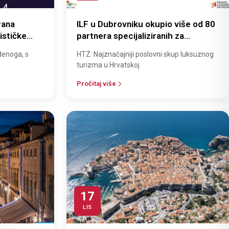
rana
ILF u Dubrovniku okupio više od 80
ističke
partnera specijaliziranih za
ika
luksuzna putovanja
udenoga, s
HTZ: Najznačajniji poslovni skup luksuznog
turizma u Hrvatskoj
Pročitaj više
17
LIS