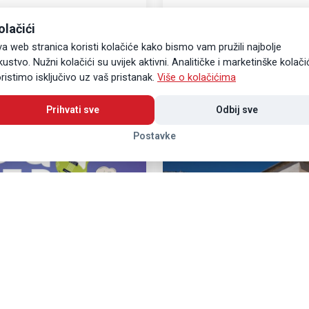
nom Dubrovačkom
11. Dubrovački zimski fe
olačići
atvoren 11. Good Food
a web stranica koristi kolačiće kako bismo vam pružili najbolje
 gastronomski događaj
Spektakularan doček Nove 202
kustvo. Nužni kolačići su uvijek aktivni. Analitičke i marketinške kolači
 karaktera - Dubrovačka
Stradunu uz nastup svjetski p
ristimo isključivo uz vaš pristanak.
Više o kolačićima
 je po jubilarni 15. put na
zvijezde!
Pročitaj više
Prihvati sve
Odbij sve
Postavke
11
LIS