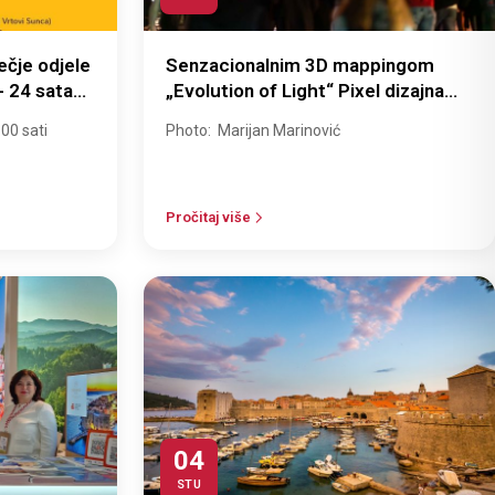
ečje odjele
Senzacionalnim 3D mappingom
- 24 sata
„Evolution of Light“ Pixel dizajna
otvoren 4. Festival svjetlosti
00 sati
Photo: Marijan Marinović
Lumiart
Pročitaj više
04
STU