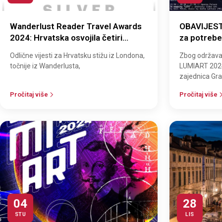
Wanderlust Reader Travel Awards
OBAVIJEST:
2024: Hrvatska osvojila četiri
za potrebe 
nagrade!
LUMIART
Odlične vijesti za Hrvatsku stižu iz Londona,
Zbog održavan
točnije iz Wanderlusta,
LUMIART 2024 
zajednica Gra
Pila, preko ci
Pročitaj više
Pročitaj više
04
28
STU
LIS