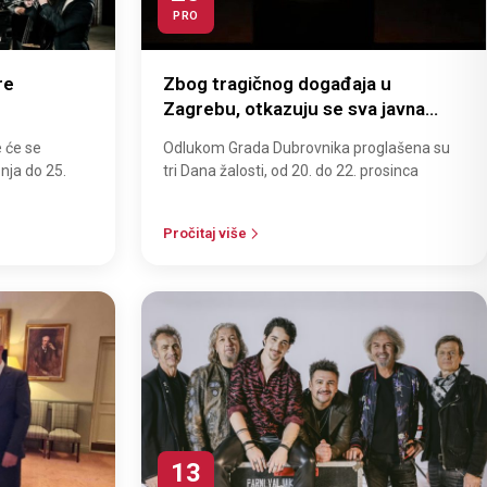
PRO
re
Zbog tragičnog događaja u
Zagrebu, otkazuju se sva javna
događanja u Dubrovniku
e će se
Odlukom Grada Dubrovnika proglašena su
pnja do 25.
tri Dana žalosti, od 20. do 22. prosinca
Pročitaj više
13