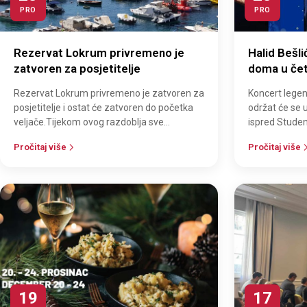
PRO
PRO
Rezervat Lokrum privremeno je
Halid Bešl
zatvoren za posjetitelje
doma u čet
20 sati
Rezervat Lokrum privremeno je zatvoren za
Koncert legen
posjetitelje i ostat će zatvoren do početka
održat će se u
veljače.Tijekom ovog razdoblja sve
ispred Studen
informacije i upiti mogu se dobiti pute…
sklopu manife
Pročitaj više
Pročitaj više
K…
19
17