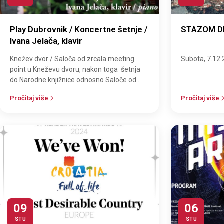
Play Dubrovnik / Koncertne šetnje /
STAZOM DE
Ivana Jelača, klavir
Knežev dvor / Saloča od zrcala meeting
Subota, 7.12.
point u Kneževu dvoru, nakon toga šetnja
do Narodne knjižnice odnosno Saloče od
zrcala. Subota, 14.12. u 12 sati Srijeda…
Pročitaj više
Pročitaj više
09
06
STU
STU