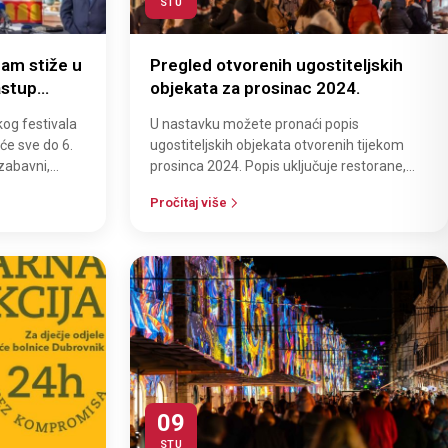
STU
am stiže u
Pregled otvorenih ugostiteljskih
astup
objekata za prosinac 2024.
kog za
og festivala
U nastavku možete pronaći popis
 će sve do 6.
ugostiteljskih objekata otvorenih tijekom
 zabavni,
prosinca 2024. Popis uključuje restorane,
 oče…
pizzerije i fast food objekte na području Du…
Pročitaj više
09
STU