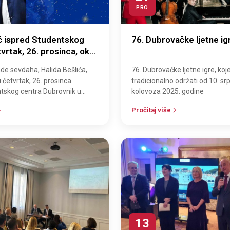
PRO
ić ispred Studentskog
76. Dubrovačke ljetne ig
vrtak, 26. prosinca, oko
de sevdaha, Halida Bešlića,
76. Dubrovačke ljetne igre, koj
 četvrtak, 26. prosinca
tradicionalno održati od 10. sr
tskog centra Dubrovnik u
kolovoza 2025. godine
stacije Advent na Vojnoviću.
Pročitaj više
13