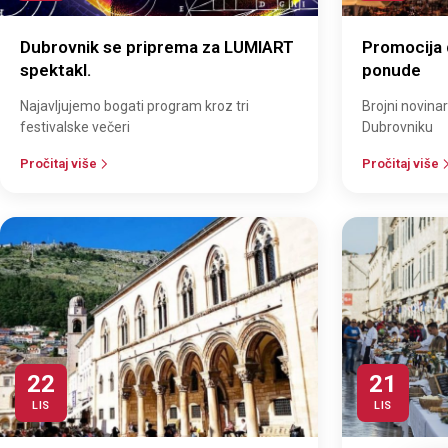
Dubrovnik se priprema za LUMIART
Promocija
spektakl.
ponude
Najavljujemo bogati program kroz tri
Brojni novinari
festivalske večeri
Dubrovniku
Pročitaj više
Pročitaj više
22
21
LIS
LIS