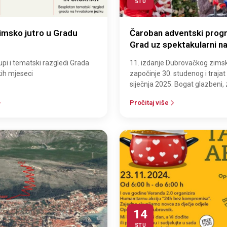
STU
imsko jutro u Gradu
Čaroban adventski progr
Grad uz spektakularni n
Zucchera i Tonya Cetins
upi i tematski razgledi Grada
11. izdanje Dubrovačkog zimsk
Novu godinu!
ih mjeseci
započinje 30. studenog i trajat
siječnja 2025. Bogat glazbeni,
gastronomski i dječji program
Pročitaj više
14
STU