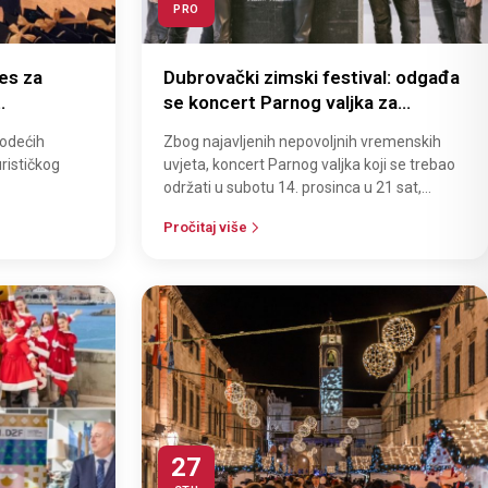
PRO
res za
Dubrovački zimski festival: odgađa
se koncert Parnog valjka za
anju u
nedjelju 15. prosinca
vodećih
Zbog najavljenih nepovoljnih vremenskih
urističkog
uvjeta, koncert Parnog valjka koji se trebao
održati u subotu 14. prosinca u 21 sat,
prebacuje se za nedjelju, 15. prosi…
Pročitaj više
27