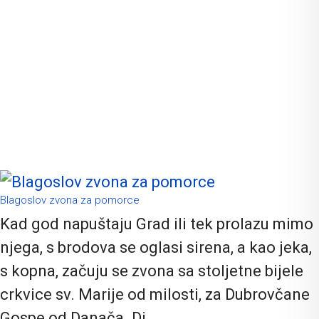
Rubrika je namijenjena onima koji žele doznati više o bogatoj
povijesti, tradiciji, običajima, legendama..., a sve kako biste ga
posjetili i doživjeli onu svoju, posebnu, još neispričanu priču.
Blagoslov zvona za pomorce
Kad god napuštaju Grad ili tek prolazu mimo
njega, s brodova se oglasi sirena, a kao jeka,
s kopna, začuju se zvona sa stoljetne bijele
crkvice sv. Marije od milosti, za Dubrovčane
Gospe od Danača. Di...