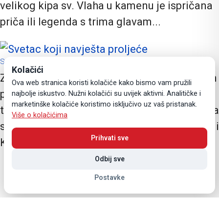
velikog kipa sv. Vlaha u kamenu je ispričana
priča ili legenda s trima glavam...
Svetac koji navješta proljeće
Kolačići
Za više od tisuću godina što grad pod Srđem
Ova web stranica koristi kolačiće kako bismo vam pružili
proslavlja dan svoga zaštitnika, nije se puno
najbolje iskustvo. Nužni kolačići su uvijek aktivni. Analitičke i
marketinške kolačiće koristimo isključivo uz vaš pristanak.
toga promijenilo. Istina, Dubrovnik više nema
Više o kolačićima
svoga kneza niti plemstvo, ali je lijepi kameni
Prihvati sve
Knežev dvor još ...
Odbij sve
Postavke