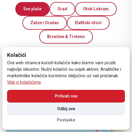
Sve plaže
Grad
Otok Lokrum
Zaton i Orašac
Elafitski otoci
Brsečine & Trsteno
Kolačići
+
Ova web stranica koristi kolačiće kako bismo vam pružili
−
najbolje iskustvo. Nužni kolačići su uvijek aktivni. Analitičke i
marketinške kolačiće koristimo isključivo uz vaš pristanak.
Više o kolačićima
Prihvati sve
Odbij sve
Postavke