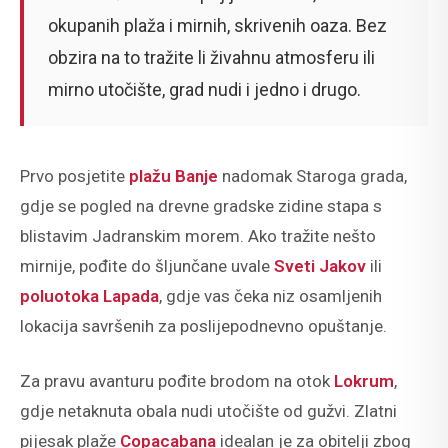
okupanih plaža i mirnih, skrivenih oaza. Bez
obzira na to tražite li živahnu atmosferu ili
mirno utočište, grad nudi i jedno i drugo.
Prvo posjetite
plažu Banje
nadomak Staroga grada,
gdje se pogled na drevne gradske zidine stapa s
blistavim Jadranskim morem. Ako tražite nešto
mirnije, pođite do šljunčane uvale
Sveti Jakov
ili
poluotoka Lapada
, gdje vas čeka niz osamljenih
lokacija savršenih za poslijepodnevno opuštanje.
Za pravu avanturu pođite brodom na otok
Lokrum
,
gdje netaknuta obala nudi utočište od gužvi. Zlatni
pijesak plaže
Copacabana
idealan je za obitelji zbog