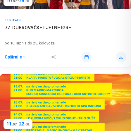
10.
25.
-
07.
08.
FESTIVALI
77. DUBROVAČKE LJETNE IGRE
od 10. srpnja do 25. kolovoza
Opširnije
11.
22.
-
07.
08.