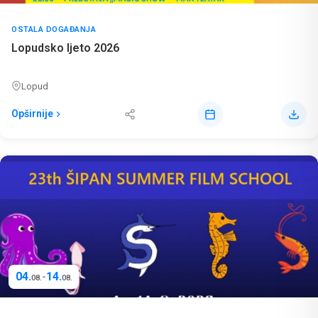
OSTALA DOGAĐANJA
Lopudsko ljeto 2026
Lopud
Opširnije
04.
14.
-
08.
08.