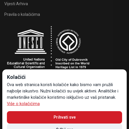
Vijesti Arhiva
Pravila o kolačićima
Kolačići
Turistička zajednica grada Dubrovnika
Ova web stranica koristi kolačiće kako bismo vam pružili
Dr. Ante Starčevića 24, 20000 Dubrovnik, Hrvatska
najbolje iskustvo. Nužni kolačići su uvijek aktivni. Analitičke i
Tel +385 20 323-887
marketinške kolačiće koristimo isključivo uz vaš pristanak.
info@tzdubrovnik.hr
Više o kolačićima
Prihvati sve