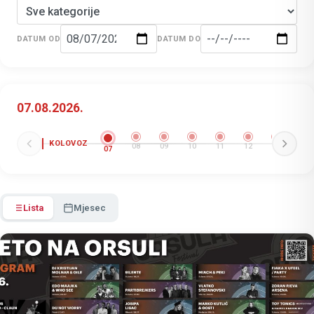
DATUM OD
DATUM DO
07.08.2026.
KOLOVOZ
08
09
10
11
12
13
14
07
Lista
Mjesec