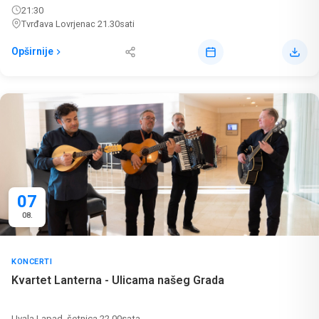
21:30
Tvrđava Lovrjenac 21.30sati
Opširnije
07
08.
KONCERTI
Kvartet Lanterna - Ulicama našeg Grada
Uvala Lapad, šetnica 22.00sata