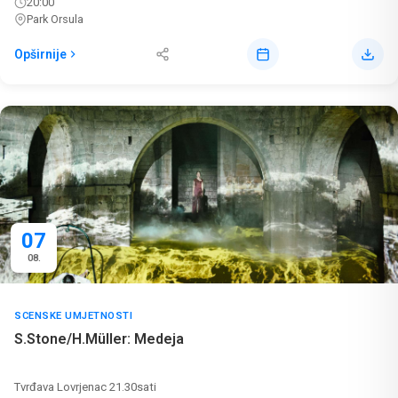
20:00
Park Orsula
Opširnije
07
08.
SCENSKE UMJETNOSTI
S.Stone/H.Müller: Medeja
Tvrđava Lovrjenac 21.30sati