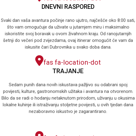
DNEVNI RASPORED
Svaki dan vaša avantura počinje rano ujutro, najčešće oko 8:00 sati,
što vam omogućuje da uživate u jutarnjem miru i maksimalno
iskoristite svoj boravak u ovom živahnom kraju. Od ranojutarnjih
šetnji do večeri pod zvijezdama, ovaj itinerar omogućit će vam da
iskusite čari Dubrovnika u svako doba dana.
fas fa-location-dot
TRAJANJE
Sedam punih dana novih iskustava pažljivo su odabrani spoj
povijesti, kulture, gastronomskih užitaka i avantura na otvorenom.
Bilo da se radi o hodanju netaknutom prirodom, uživanju u okusima
lokalne kuhinje ili istraživanju stoljetne povijesti, u ovih tjedan dana
nezaboravno iskustvo je zagarantirano.