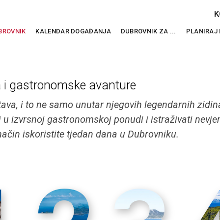
K
BROVNIK
KALENDAR DOGAĐANJA
DUBROVNIK ZA ...
PLANIRAJ
a i gastronomske avanture
stava, i to ne samo unutar njegovih legendarnih zid
 u izvrsnoj gastronomskoj ponudi i istraživati nevje
ačin iskoristite tjedan dana u Dubrovniku.