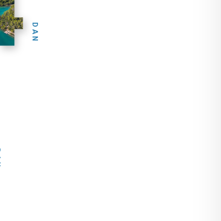
4
DAN
N