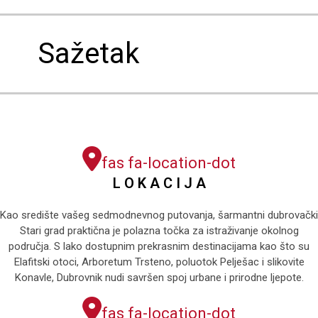
Sažetak
fas fa-location-dot
L O K A C I J A
Kao središte vašeg sedmodnevnog putovanja, šarmantni dubrovački
Stari grad praktična je polazna točka za istraživanje okolnog
područja. S lako dostupnim prekrasnim destinacijama kao što su
Elafitski otoci, Arboretum Trsteno, poluotok Pelješac i slikovite
Konavle, Dubrovnik nudi savršen spoj urbane i prirodne ljepote.
fas fa-location-dot