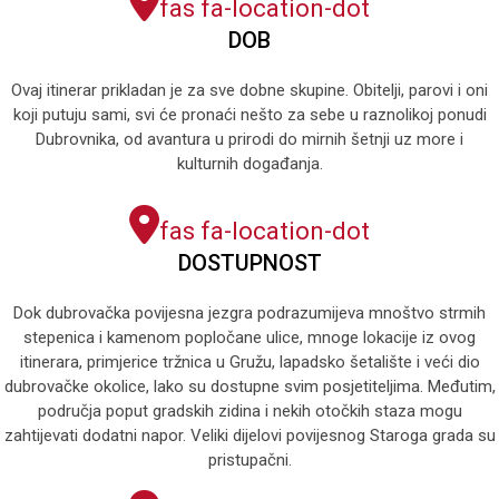
fas fa-location-dot
DOB
Ovaj itinerar prikladan je za sve dobne skupine. Obitelji, parovi i oni
koji putuju sami, svi će pronaći nešto za sebe u raznolikoj ponudi
Dubrovnika, od avantura u prirodi do mirnih šetnji uz more i
kulturnih događanja.
fas fa-location-dot
DOSTUPNOST
Dok dubrovačka povijesna jezgra podrazumijeva mnoštvo strmih
stepenica i kamenom popločane ulice, mnoge lokacije iz ovog
itinerara, primjerice tržnica u Gružu, lapadsko šetalište i veći dio
dubrovačke okolice, lako su dostupne svim posjetiteljima. Međutim,
područja poput gradskih zidina i nekih otočkih staza mogu
zahtijevati dodatni napor. Veliki dijelovi povijesnog Staroga grada su
pristupačni.