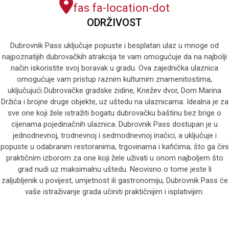
fas fa-location-dot
ODRŽIVOST
Dubrovnik Pass uključuje popuste i besplatan ulaz u mnoge od
najpoznatijih dubrovačkih atrakcija te vam omogućuje da na najbolji
način iskoristite svoj boravak u gradu. Ova zajednička ulaznica
omogućuje vam pristup raznim kulturnim znamenitostima,
uključujući Dubrovačke gradske zidine, Knežev dvor, Dom Marina
Držića i brojne druge objekte, uz uštedu na ulaznicama. Idealna je za
sve one koji žele istražiti bogatu dubrovačku baštinu bez brige o
cijenama pojedinačnih ulaznica. Dubrovnik Pass dostupan je u
jednodnevnoj, trodnevnoj i sedmodnevnoj inačici, a uključuje i
popuste u odabranim restoranima, trgovinama i kafićima, što ga čini
praktičnim izborom za one koji žele uživati u onom najboljem što
grad nudi uz maksimalnu uštedu. Neovisno o tome jeste li
zaljubljenik u povijest, umjetnost ili gastronomiju, Dubrovnik Pass će
vaše istraživanje grada učiniti praktičnijim i isplativijim.