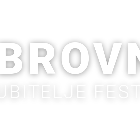
BROV
UBITELJE FES