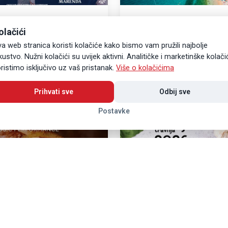
 PLANETA ZEMLJE /
Dubrovnik osvojio titulu 
olačići
ram manifestacije
destinacije za grupna pu
u Primorju“ održat će se
četvrtu godinu zaredom
a web stranica koristi kolačiće kako bismo vam pružili najbolje
evu
Dubrovnik je ponovno potvrdio 
 Mrčevu
kustvo. Nužni kolačići su uvijek aktivni. Analitičke i marketinške kolači
jedne od najpoželjnijih svjetski
ristimo isključivo uz vaš pristanak.
Više o kolačićima
osvojivši nagradu Best Leisure
for Groups u sklopu 14. Leis…
Pročitaj više
Prihvati sve
Odbij sve
Postavke
30
OŽU