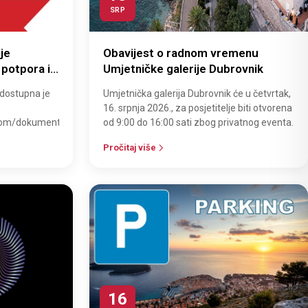
SRP
je
Obavijest o radnom vremenu
 potpora iz
Umjetničke galerije Dubrovnik
rističke
 dostupna je
Umjetnička galerija Dubrovnik će u četvrtak,
odini
16. srpnja 2026., za posjetitelje biti otvorena
.com/dokumenti
od 9:00 do 16:00 sati zbog privatnog eventa.
Pročitaj više
16