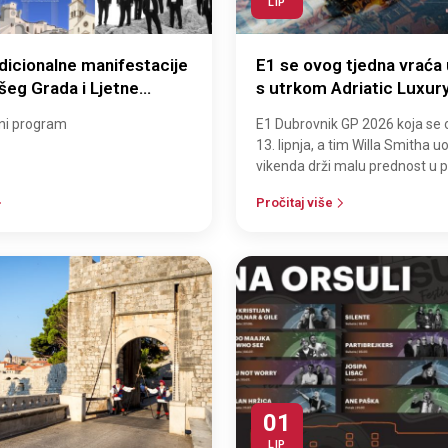
LIP
adicionalne manifestacije
E1 se ovog tjedna vraća
šeg Grada i Ljetne
s utrkom Adriatic Luxur
 turističkim mjestima
Dubrovnik GP 2026
ni program
E1 Dubrovnik GP 2026 koja se o
13. lipnja, a tim Willa Smitha 
vikenda drži malu prednost u 
spred ekipa Team Brady i Aok
Pročitaj više
01
LIP