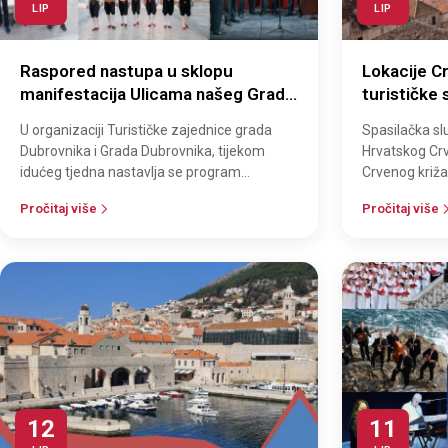
LIP
LIP
Raspored nastupa u sklopu
Lokacije C
manifestacija Ulicama našeg Grada
turističke
i Ljetne priredbe u turističkim
U organizaciji Turističke zajednice grada
Spasilačka s
mjestima
Dubrovnika i Grada Dubrovnika, tijekom
Hrvatskog Cr
idućeg tjedna nastavlja se program
Crvenog križa
kulturno-glazbenih manifestacija Ulicama
„Crveni križ 
Pročitaj više
Pročitaj više
naš…
12
11