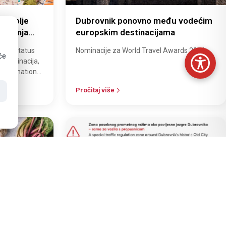
najbolje
Dubrovnik ponovno među vodećim
tovanja
europskim destinacijama
svoj status
Nominacije za World Travel Awards 2026
će
h destinacija,
 Destination
Pročitaj više
30
OŽU