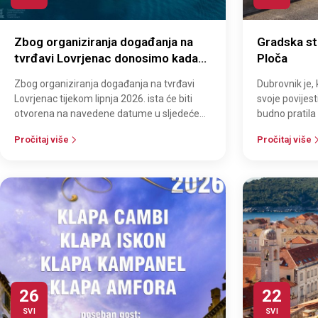
Zbog organiziranja događanja na
Gradska str
tvrđavi Lovrjenac donosimo kada
Ploča
će biti otvorena na određene dane.
Zbog organiziranja događanja na tvrđavi
Dubrovnik je, 
Lovrjenac tijekom lipnja 2026. ista će biti
svoje povijest
otvorena na navedene datume u sljedećem
budno pratila 
radnom vremenu: - srijeda 04.06.2026…
upozoravala 
Pročitaj više
Pročitaj više
26
22
SVI
SVI