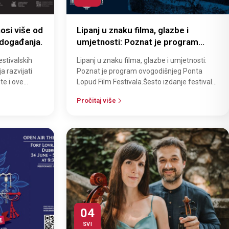
osi više od
Lipanj u znaku filma, glazbe i
 događanja.
umjetnosti: Poznat je program
ovogodišnjeg Ponta Lopud Film
stivalskih
Lipanj u znaku filma, glazbe i umjetnosti:
Festivala
a razvijati
Poznat je program ovogodišnjeg Ponta
te i ove
Lopud Film Festivala.Šesto izdanje festivala
progr…
donosi čak pet filmskih projekcija,…
Pročitaj više
04
SVI