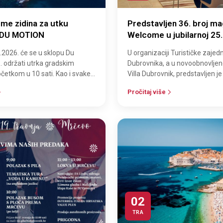
eme zidina za utku
Predstavljen 36. broj ma
- DU MOTION
Welcome u jubilarnoj 25.
izlaženja
.2026. će se u sklopu Du
U organizaciji Turističke zajed
 održati utrka gradskim
Dubrovnika, a u novoobnovlje
četkom u 10 sati. Kao i svake
Villa Dubrovnik, predstavljen je
 utrka gradskim zidinama, is…
magazina Welcome, objavljen u
Pročitaj više
02
TRA