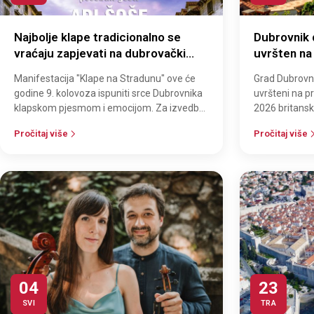
Najbolje klape tradicionalno se
Dubrovnik
vraćaju zapjevati na dubrovački
uvršten na
Stradun, a ove godine dovode i
Green List
Manifestacija "Klape na Stradunu" ove će
Grad Dubrovn
posebnog gosta
godine 9. kolovoza ispuniti srce Dubrovnika
uvršteni na p
klapskom pjesmom i emocijom. Za izvedbe
2026 britans
koje se ne zaboravljaju pobrinut će…
jednog od naj
Pročitaj više
Pročitaj više
04
23
SVI
TRA