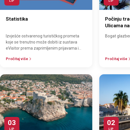
LIP
LIP
Statistika
Počinju tr
Ulicama na
priredbe u
Izvješće ostvarenog turističkog prometa
Bogat glazbe
koje se trenutno može dobiti iz sustava
eVisitor prema zaprimljenim prijavama i
odjavama turista kroz ovaj sustav do 12.…
Pročitaj više
Pročitaj više
03
02
LIP
LIP