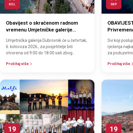
KOL
SRP
Obavijest o skraćenom radnom
OBAVIJEST
vremenu Umjetničke galerije
Privremena
Dubrovnik
31.12.2026
Umjetnička galerija Dubrovnik će u četvrtak,
Svi koji posl
28.02.2027
6. kolovoza 2026., za posjetitelje biti
rješenja najk
otvorena od 9:00 do 18:00 sati zbog
za poduzetniš
privatnog eventa.
(Vukovarska 
Pročitaj više
Pročitaj više
podnijeti…
19
19