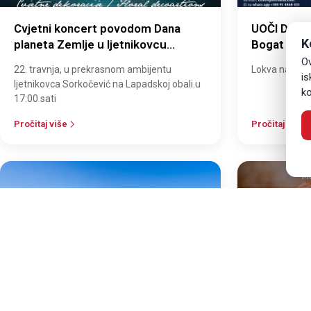
Cvjetni koncert povodom Dana
UOČI DANA
K
planeta Zemlje u ljetnikovcu
Bogat prog
Sorkočević
„Proljeće 
Ov
22. travnja, u prekrasnom ambijentu
Lokva na Mrč
na Lokvi u
is
ljetnikovca Sorkočević na Lapadskoj obali.u
ko
17:00 sati
Pročitaj više
Pročitaj više
31
31
OŽU
OŽU