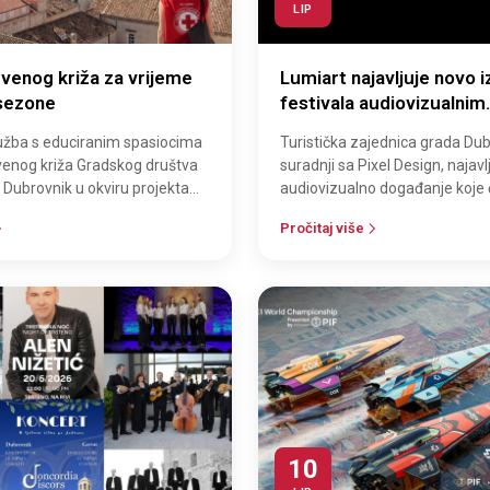
LIP
rvenog križa za vrijeme
Lumiart najavljuje novo i
 sezone
festivala audiovizualnim
događajem ispred palač
lužba s educiranim spasiocima
Turistička zajednica grada Dub
venog križa Gradskog društva
suradnji sa Pixel Design, najav
 Dubrovnik u okviru projekta
audiovizualno događanje koje 
u Gradu" počet će ra…
u petak, 19. lipnja, ispred pal…
Pročitaj više
10