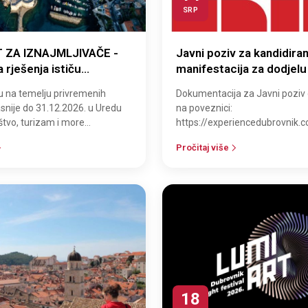
SRP
 ZA IZNAJMLJIVAČE -
Javni poziv za kandidiran
 rješenja ističu
manifestacija za dodjelu
. (16.07.2026-
programa "Potpore za tu
uju na temelju privremenih
Dokumentacija za Javni poziv
 )
manifestacije" u 2027. g
asnije do 31.12.2026. u Uredu
na poveznici:
tvo, turizam i more
https://experiencedubrovnik
16, Dubrovnik) moraju
Pročitaj više
18