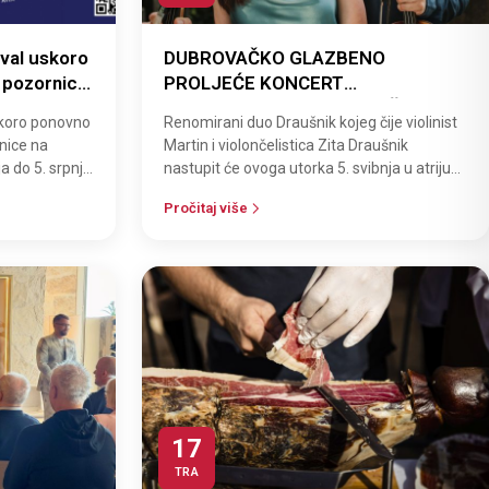
val uskoro
DUBROVAČKO GLAZBENO
e pozornice
PROLJEĆE KONCERT
RENOMIRANOG DUA DRAUŠNIK U
koro ponovno
Renomirani duo Draušnik kojeg čije violinist
KNEŽEVU DVORU
rnice na
Martin i violončelistica Zita Draušnik
a do 5. srpnja
nastupit će ovoga utorka 5. svibnja u atriju
DAN ZA…
Kneževa dvora u sklopu Dubrovač…
Pročitaj više
17
TRA