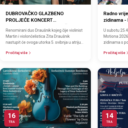
DUBROVAČKO GLAZBENO
Radno vrij
PROLJEĆE KONCERT
zidinama 
RENOMIRANOG DUA DRAUŠNIK U
Renomirani duo Draušnik kojeg čije violinist
U subotu 25.4
KNEŽEVU DVORU
Martin i violončelistica Zita Draušnik
Motiona 2026.
nastupit će ovoga utorka 5. svibnja u atriju
zidinama s po
Kneževa dvora u sklopu Dubrovač…
godine kad je
Pročitaj više
Pročitaj više
16
14
TRA
TRA