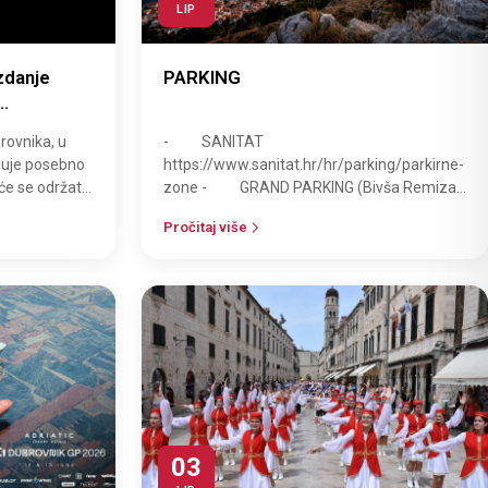
LIP
zdanje
PARKING
e Sponza
rovnika, u
- SANITAT
ljuje posebno
https://www.sanitat.hr/hr/parking/parkirne-
će se održati
zone - GRAND PARKING (Bivša Remiza)
- + KAMPERI Vukovarska ul. 48
Pročitaj više
https://www.grandparkin…
03