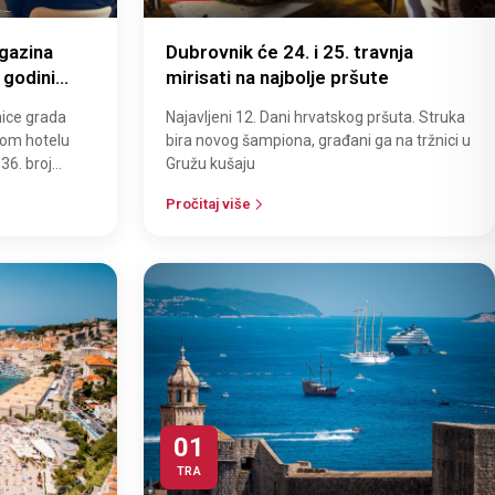
gazina
Dubrovnik će 24. i 25. travnja
 godini
mirisati na najbolje pršute
nice grada
Najavljeni 12. Dani hrvatskog pršuta. Struka
nom hotelu
bira novog šampiona, građani ga na tržnici u
 36. broj
Gružu kušaju
 jubilar…
Pročitaj više
01
TRA