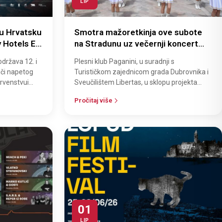
LIP
 u Hrvatsku
Smotra mažoretkinja ove subote
y Hotels E1
na Stradunu uz večernji koncert
Giuliana u Orašcu
država 12. i
Plesni klub Paganini, u suradnji s
uoči napetog
Turističkom zajednicom grada Dubrovnika i
prvenstvui
Sveučilištem Libertas, u sklopu projekta
i Rac…
prekogranične suradnje, organizira
Pročitaj više
Smotru…
01
LIP