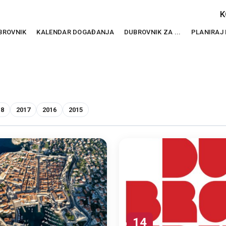
K
BROVNIK
KALENDAR DOGAĐANJA
DUBROVNIK ZA ...
PLANIRAJ
18
2017
2016
2015
14