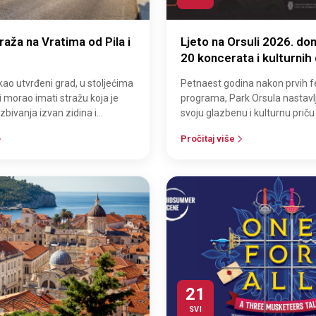
aža na Vratima od Pila i
Ljeto na Orsuli 2026. don
20 koncerata i kulturnih
kao utvrđeni grad, u stoljećima
Petnaest godina nakon prvih fe
i morao imati stražu koja je
programa, Park Orsula nastavlj
zbivanja izvan zidina i
svoju glazbenu i kulturnu priču 
na potencijalne napad…
godine publici donosi raznolik 
Pročitaj više
21
SVI