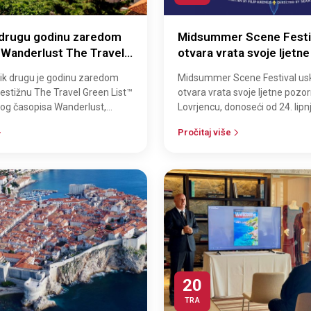
 drugu godinu zaredom
Midsummer Scene Festi
 Wanderlust The Travel
otvara vrata svoje ljetn
™ 2026
na Lovrjencu
ik drugu je godinu zaredom
Midsummer Scene Festival us
restižnu The Travel Green List™
otvara vrata svoje ljetne pozo
kog časopisa Wanderlust,
Lovrjencu, donoseći od 24. lipnj
uglednijih svjetskih medij…
novu kazališnu avanturu „JE
Pročitaj više
20
TRA