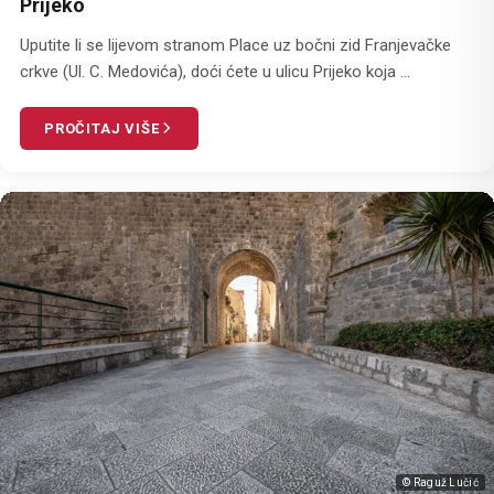
Prijeko
Uputite li se lijevom stranom Place uz bočni zid Franjevačke
crkve (Ul. C. Medovića), doći ćete u ulicu Prijeko koja ...
PROČITAJ VIŠE
© Raguž Lučić