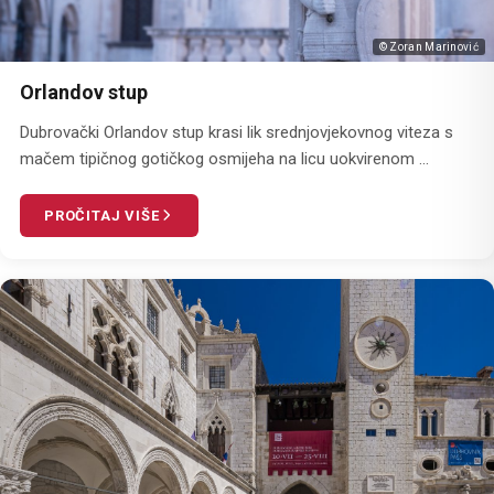
© Zoran Marinović
Orlandov stup
Dubrovački Orlandov stup krasi lik srednjovjekovnog viteza s
mačem tipičnog gotičkog osmijeha na licu uokvirenom ...
PROČITAJ VIŠE