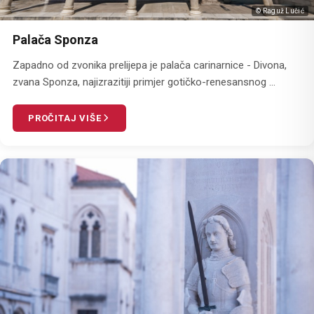
© Raguž Lučić
Palača Sponza
Zapadno od zvonika prelijepa je palača carinarnice - Divona,
zvana Sponza, najizrazitiji primjer gotičko-renesansnog ...
PROČITAJ VIŠE