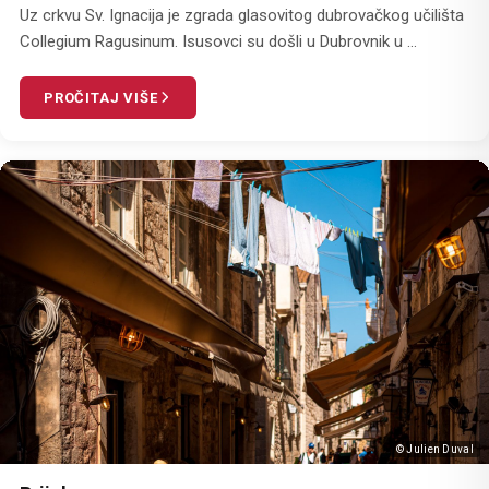
Uz crkvu Sv. Ignacija je zgrada glasovitog dubrovačkog učilišta
Collegium Ragusinum. Isusovci su došli u Dubrovnik u ...
PROČITAJ VIŠE
© Julien Duval