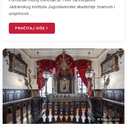
Jadranskog instituta Jugoslavenske akademije znanosti i
umjetnosti ...
PROČITAJ VIŠE
© Raguž Lučić