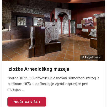
© Raguž Lučić
Izložbe Arheološkog muzeja
Godine 1872. u Dubrovniku je osnovan Domorodni muzej, a
sredinom 1873. u općinskoj je zgradi napravljen prvi
muzejski ...
PROČITAJ VIŠE