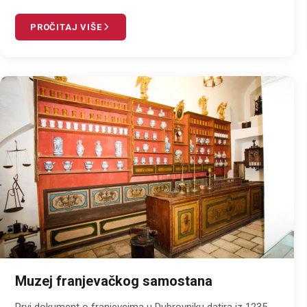
PROČITAJ VIŠE
Muzej franjevačkog samostana
Prvi dokument o franjevcima u Dubrovniku datira iz 1235.