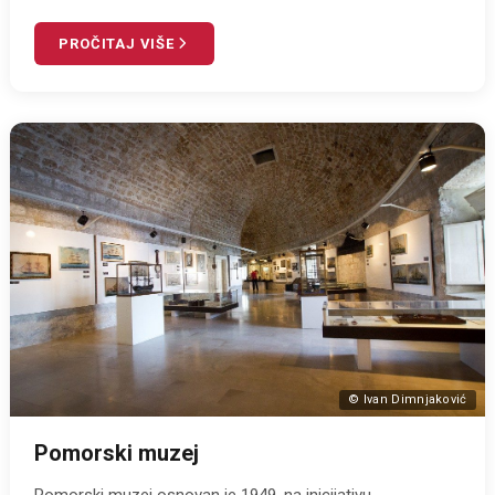
PROČITAJ VIŠE
© Ivan Dimnjaković
Pomorski muzej
Pomorski muzej osnovan je 1949. na inicijativu