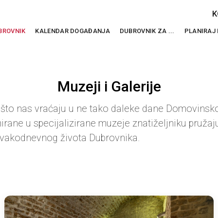
K
BROVNIK
KALENDAR DOGAĐANJA
DUBROVNIK ZA ...
PLANIRAJ
Muzeji i Galerije
što nas vraćaju u ne tako daleke dane Domovinskog
rmirane u specijalizirane muzeje znatiželjniku pr
svakodnevnog života Dubrovnika.