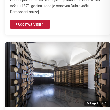
sežu u 1872. godinu, kada je osnovan Dubrovački
Domorodni muzej ...
PROČITAJ VIŠE
© Raguž Lučić