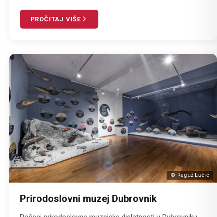
PROČITAJ VIŠE
© Raguž Lučić
Prirodoslovni muzej Dubrovnik
Počeci prirodoslovne muzejske djelatnosti u Dubrovniku