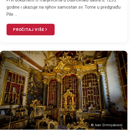
godine i ukazuje na njihov samostan sv. Tome u predgrađu
Pile ...
PROČITAJ VIŠE
© Ivan Dimnjaković