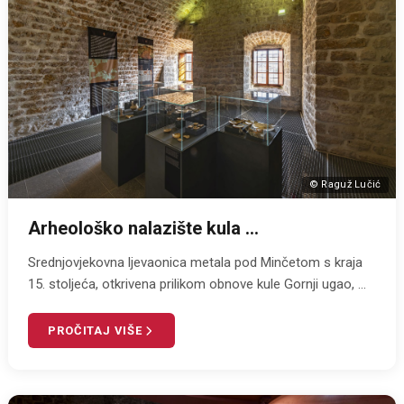
© Raguž Lučić
Arheološko nalazište kula ...
Srednjovjekovna ljevaonica metala pod Minčetom s kraja
15. stoljeća, otkrivena prilikom obnove kule Gornji ugao, ...
PROČITAJ VIŠE