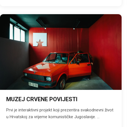
MUZEJ CRVENE POVIJESTI
Prvi je interaktivni projekt koji prezentira svakodnevni život
u Hrvatskoj za vrijeme komunističke Jugoslavije. ...