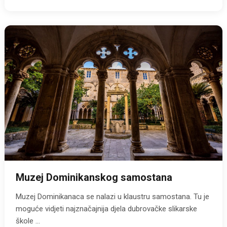
Muzej Dominikanskog samostana
Muzej Dominikanaca se nalazi u klaustru samostana. Tu je
moguće vidjeti najznačajnija djela dubrovačke slikarske
škole ...