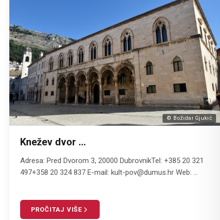
© Božidar Gjukić
Knežev dvor ...
Adresa: Pred Dvorom 3, 20000 DubrovnikTel: +385 20 321
497+358 20 324 837 E-mail: kult-pov@dumus.hr Web: ...
PROČITAJ VIŠE