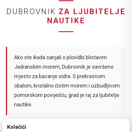
DUBROVNIK
ZA LJUBITELJE
NAUTIKE
Ako ste ikada sanjali o plovidbi blistavim
Jadranskim morem, Dubrovnik je savršeno
mjesto za bacanje sidra. S prekrasnom
obalom, kristalno čistim morem i uzbudljivom
pomorskom poviješću, grad je raj za ljubitelje
nautike.
Kolačići
Bilo da ste iskusni jedriličar ili jednostavno volite