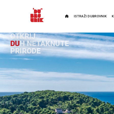
ISTRAŽI DUBROVNIK
K
I
S
T
R
A
Ž
I
K
U
L
T
U
R
N
U
B
A
Š
T
I
N
U
G
R
A
D
A