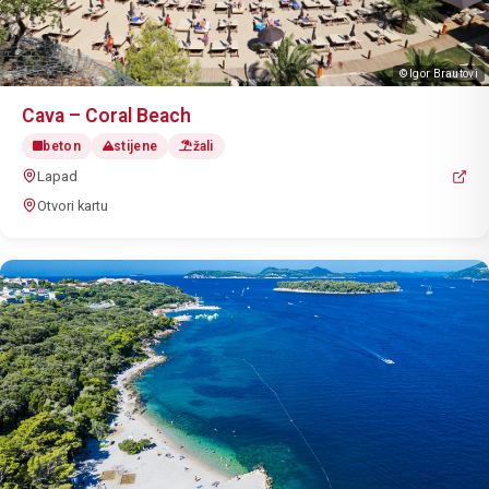
© Igor Brautovi
Cava – Coral Beach
beton
stijene
žali
Lapad
Otvori kartu