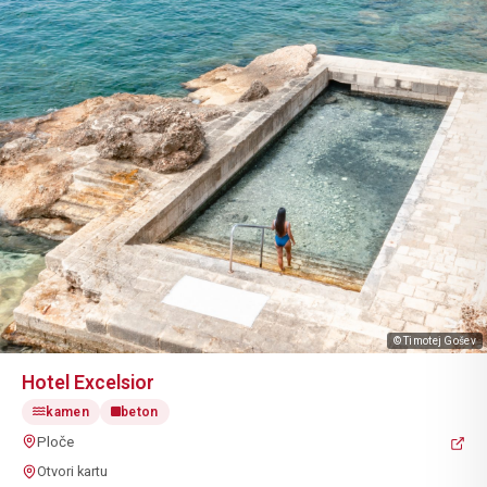
© Timotej Gošev
Hotel Excelsior
kamen
beton
Ploče
Otvori kartu