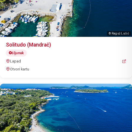
© Raguž Lučić
Solitudo (Mandrač)
šljunak
Lapad
Otvori kartu