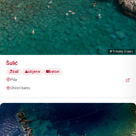
© Timotej Gošev
Šulić
žali
stijene
beton
Pile
Otvori kartu