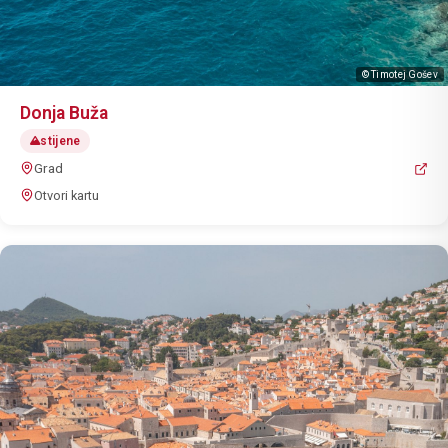
© Timotej Gošev
Donja Buža
stijene
Grad
Otvori kartu