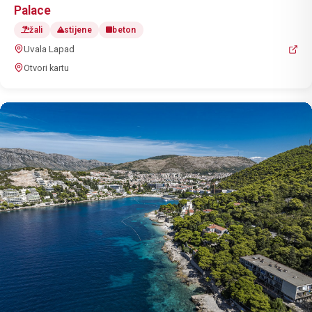
Palace
žali
stijene
beton
Uvala Lapad
Otvori kartu