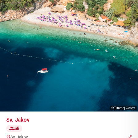
© Timotej Gošev
Sv. Jakov
žali
Sv. Jakov