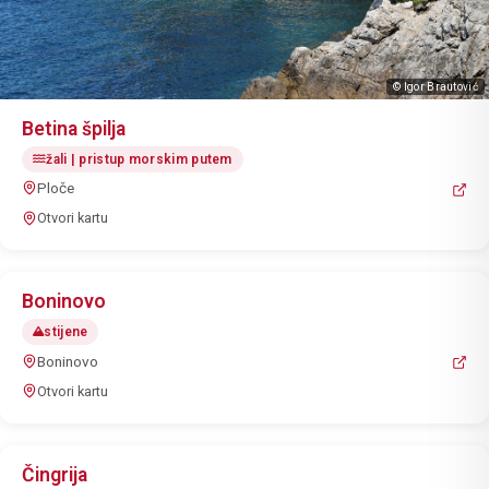
© Igor Brautović
Betina špilja
žali | pristup morskim putem
Ploče
Otvori kartu
Boninovo
stijene
Boninovo
Otvori kartu
Čingrija