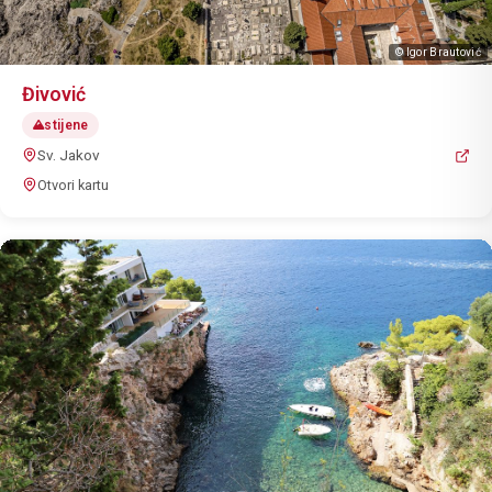
© Igor Brautović
Đivović
stijene
Sv. Jakov
Otvori kartu