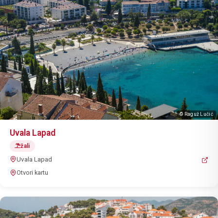
© Raguž Lučić
Uvala Lapad
žali
Uvala Lapad
Otvori kartu