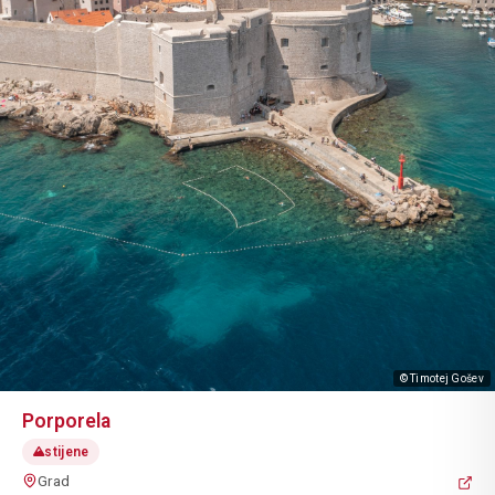
© Timotej Gošev
Porporela
stijene
Grad