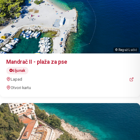
© Raguž Lučić
Mandrač II - plaža za pse
šljunak
Lapad
Otvori kartu