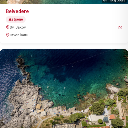
© Timotej Gošev
Belvedere
stijene
Sv. Jakov
Otvori kartu