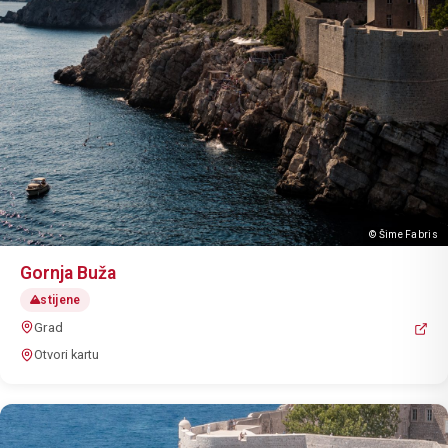
© Šime Fabris
Gornja Buža
stijene
Grad
Otvori kartu