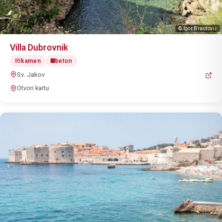
© Igor Brautović
Villa Dubrovnik
kamen
beton
Sv. Jakov
Otvori kartu