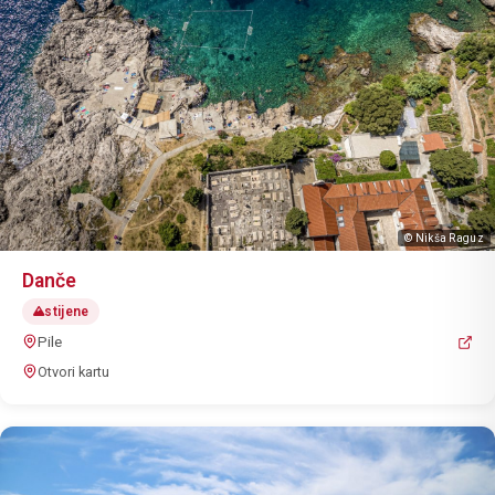
© Nikša Raguz
Danče
stijene
Pile
Otvori kartu