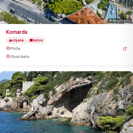
© Raguž Lučić
Komarda
stijene
beton
Ploče
Otvori kartu