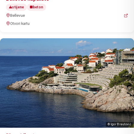
stijene
beton
Bellevue
Otvori kartu
© Igor Brautović