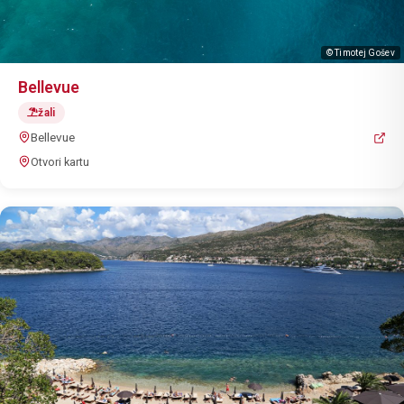
© Timotej Gošev
Bellevue
žali
Bellevue
Otvori kartu