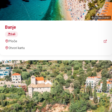
© Julien Duval
Banje
žali
Ploče
Otvori kartu