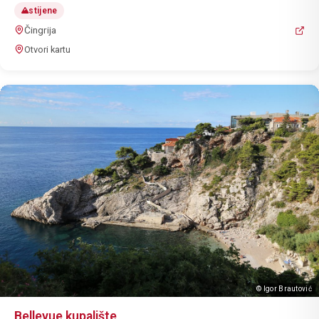
stijene
Čingrija
Otvori kartu
© Igor Brautović
Bellevue kupalište