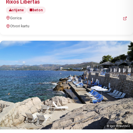
Rixos Libertas
stijene
beton
Gorica
Otvori kartu
© Igor Brautović