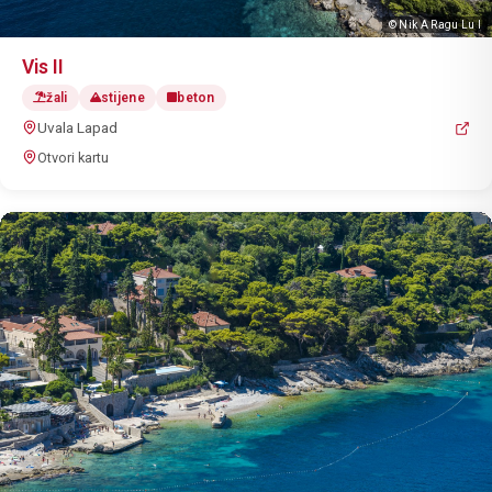
© Nik A Ragu Lu I
Vis II
žali
stijene
beton
Uvala Lapad
Otvori kartu