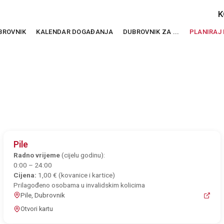
K
BROVNIK
KALENDAR DOGAĐANJA
DUBROVNIK ZA ...
PLANIRAJ
Pile
Radno vrijeme
(cijelu godinu):
0:00 – 24:00
Cijena:
1,00 € (kovanice i kartice)
Prilagođeno osobama u invalidskim kolicima
Pile, Dubrovnik
Otvori kartu