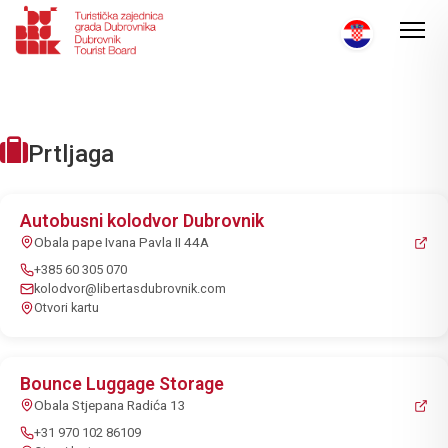
Prtljaga
Autobusni kolodvor Dubrovnik
Obala pape Ivana Pavla II 44A
+385 60 305 070
kolodvor@libertasdubrovnik.com
Otvori kartu
Bounce Luggage Storage
Obala Stjepana Radića 13
+31 970 102 86109