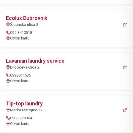
Ecolux Dubrovnik
Šipanska ulica 2
095-3410518
Otvori kartu
Lavaman laundry service
Dropčeva ulica 2
0998014535
Otvori kartu
Tip-top laundry
Marka Marojice 27
098-1778364
Otvori kartu