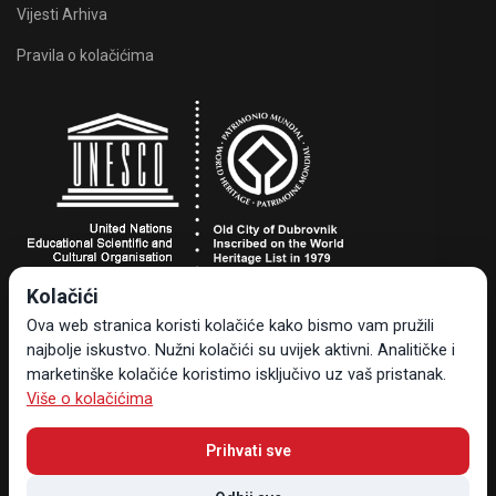
Vijesti Arhiva
Pravila o kolačićima
Kolačići
Turistička zajednica grada Dubrovnika
Ova web stranica koristi kolačiće kako bismo vam pružili
Dr. Ante Starčevića 24, 20000 Dubrovnik, Hrvatska
najbolje iskustvo. Nužni kolačići su uvijek aktivni. Analitičke i
Tel +385 20 323-887
marketinške kolačiće koristimo isključivo uz vaš pristanak.
info@tzdubrovnik.hr
Više o kolačićima
Prihvati sve