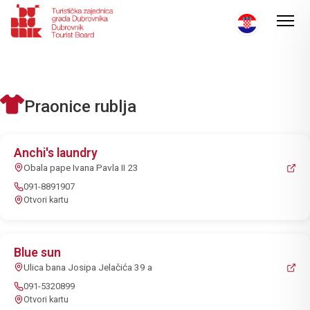
Praonice rublja
Anchi's laundry
Obala pape Ivana Pavla II 23
091-8891907
Otvori kartu
Blue sun
Ulica bana Josipa Jelačića 39 a
091-5320899
Otvori kartu