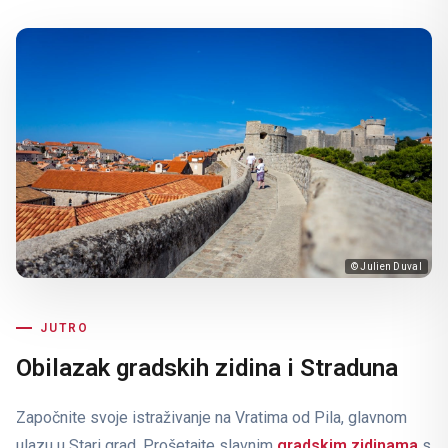
© Julien Duval
JUTRO
Obilazak gradskih zidina i Straduna
Započnite svoje istraživanje na Vratima od Pila, glavnom
ulazu u Stari grad. Prošetajte slavnim
gradskim zidinama
s