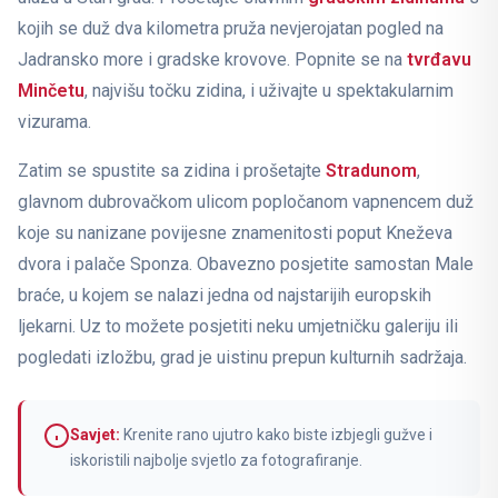
kojih se duž dva kilometra pruža nevjerojatan pogled na
Jadransko more i gradske krovove. Popnite se na
tvrđavu
Minčetu
, najvišu točku zidina, i uživajte u spektakularnim
vizurama.
Zatim se spustite sa zidina i prošetajte
Stradunom
,
glavnom dubrovačkom ulicom popločanom vapnencem duž
koje su nanizane povijesne znamenitosti poput Kneževa
dvora i palače Sponza. Obavezno posjetite samostan Male
braće, u kojem se nalazi jedna od najstarijih europskih
ljekarni. Uz to možete posjetiti neku umjetničku galeriju ili
pogledati izložbu, grad je uistinu prepun kulturnih sadržaja.
Savjet:
Krenite rano ujutro kako biste izbjegli gužve i
iskoristili najbolje svjetlo za fotografiranje.