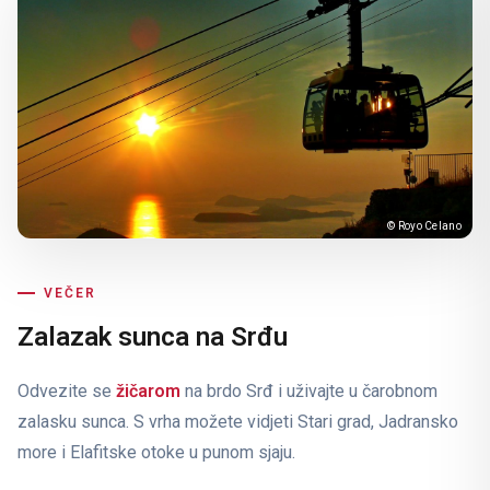
© Royo Celano
VEČER
Zalazak sunca na Srđu
Odvezite se
žičarom
na brdo Srđ i uživajte u čarobnom
zalasku sunca. S vrha možete vidjeti Stari grad, Jadransko
more i Elafitske otoke u punom sjaju.