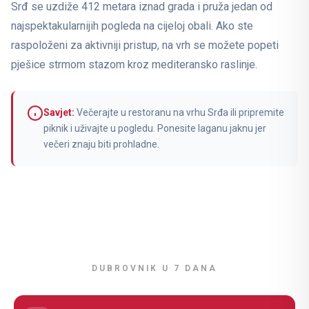
Srđ se uzdiže 412 metara iznad grada i pruža jedan od
najspektakularnijih pogleda na cijeloj obali. Ako ste
raspoloženi za aktivniji pristup, na vrh se možete popeti
pješice strmom stazom kroz mediteransko raslinje.
Savjet:
Večerajte u restoranu na vrhu Srđa ili pripremite
piknik i uživajte u pogledu. Ponesite laganu jaknu jer
večeri znaju biti prohladne.
DUBROVNIK U 7 DANA