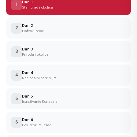
Dan 1
1
Stari grad i okolica
Dan 2
2
Elafitski otoci
Dan 3
3
Priroda i okolica
Dan 4
4
Nacionalni park Mljet
Dan 5
5
Istraživanje Konavala
Dan 6
6
Poluotok Pelješac