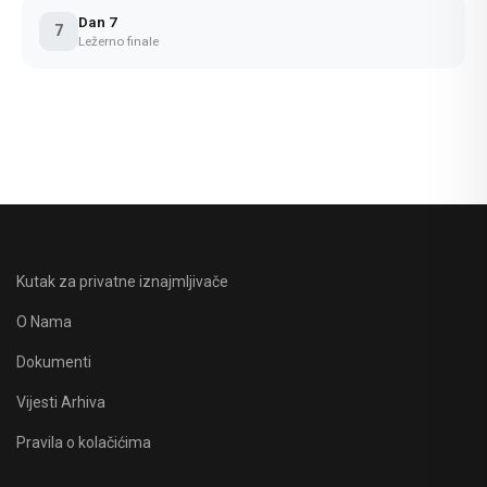
Dan 7
7
Ležerno finale
Kutak za privatne iznajmljivače
O Nama
Dokumenti
Vijesti Arhiva
Pravila o kolačićima