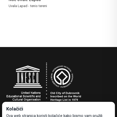
Uvala Lapad - tenis tereni
Kolačići
Turistička zajednica grada Dubrovnika
Ova web stranica koristi kolačiće kako bismo vam pružili