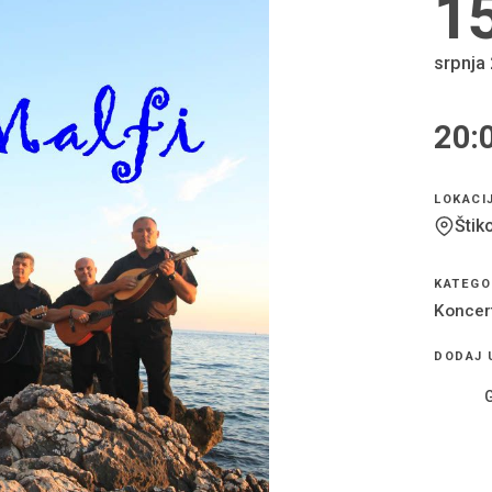
1
srpnja
20:
VRIJEM
LOKACI
Štik
KATEGO
Koncer
DODAJ 