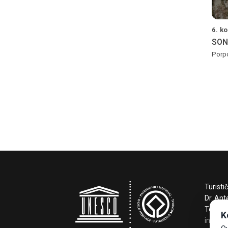
6. k
SONI
Porpo
Turisti
Dr. Ant
Tel +3
K
info@t