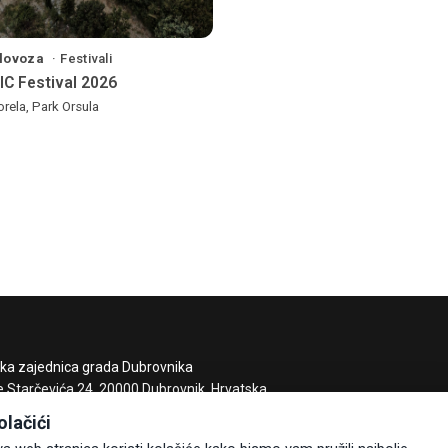
olovoza
Festivali
C Festival 2026
rela, Park Orsula
čka zajednica grada Dubrovnika
e Starčevića 24, 20000 Dubrovnik, Hrvatska
85 20 323-887
olačići
zdubrovnik.hr