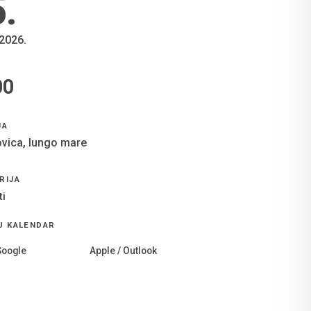
5
.
 2026.
00
E
JA
ovica, lungo mare
RIJA
ti
U KALENDAR
Google
Apple / Outlook