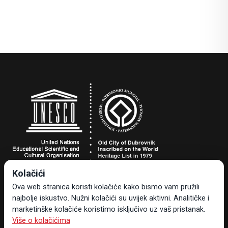
Kolačići
Turistička zajednica grada Dubrovnika
Ova web stranica koristi kolačiće kako bismo vam pružili
Dr. Ante Starčevića 24, 20000 Dubrovnik, Hrvatska
najbolje iskustvo. Nužni kolačići su uvijek aktivni. Analitičke i
Tel +385 20 323-887
marketinške kolačiće koristimo isključivo uz vaš pristanak.
info@tzdubrovnik.hr
Više o kolačićima