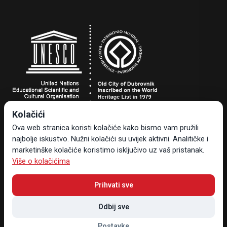
Kolačići
Turistička zajednica grada Dubrovnika
Ova web stranica koristi kolačiće kako bismo vam pružili
Dr. Ante Starčevića 24, 20000 Dubrovnik, Hrvatska
najbolje iskustvo. Nužni kolačići su uvijek aktivni. Analitičke i
Tel +385 20 323-887
marketinške kolačiće koristimo isključivo uz vaš pristanak.
info@tzdubrovnik.hr
Više o kolačićima
Prihvati sve
Odbij sve
Sav sadržaj i materijal vlasništvo su Turističke zajednice grada
Dubrovnika © 2026 , Sva prava pridržana
Postavke