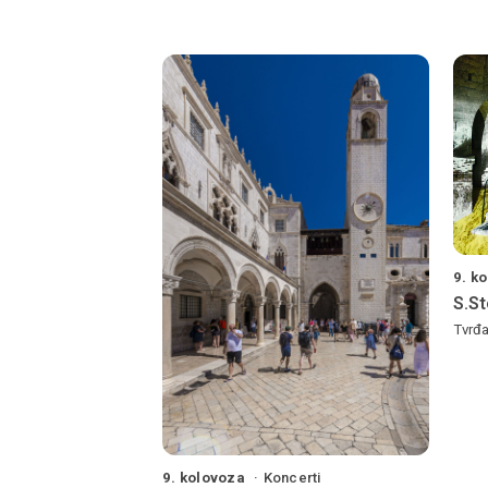
9. k
S.St
Tvrđa
9. kolovoza
Koncerti