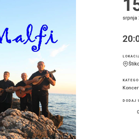
1
srpnja
20:
VRIJEM
LOKACI
Štik
KATEGO
Koncer
DODAJ 