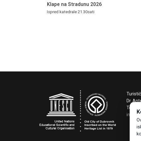
Klape na Stradunu 2026
Ispred katedrale 21.30sati
Turisti
Dr. Ant
Tel +3
K
info@t
Ov
is
ko