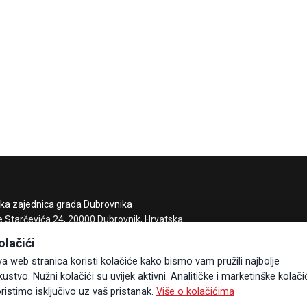
čka zajednica grada Dubrovnika
e Starčevića 24, 20000 Dubrovnik, Hrvatska
85 20 323-887
olačići
zdubrovnik.hr
a web stranica koristi kolačiće kako bismo vam pružili najbolje
kustvo. Nužni kolačići su uvijek aktivni. Analitičke i marketinške kolači
ristimo isključivo uz vaš pristanak.
Više o kolačićima