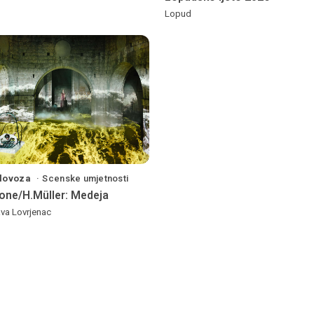
Lopud
olovoza
Scenske umjetnosti
one/H.Müller: Medeja
va Lovrjenac