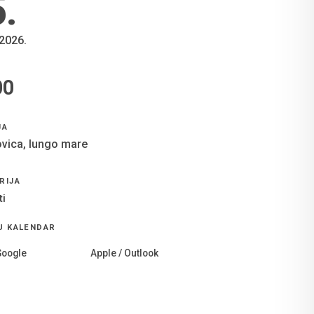
5
.
 2026.
00
E
JA
ovica, lungo mare
RIJA
ti
U KALENDAR
Google
Apple / Outlook