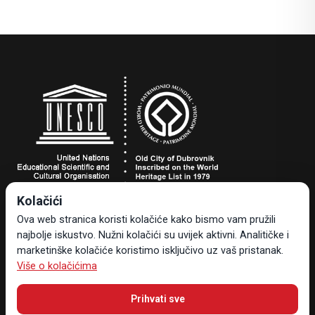
Kolačići
Turistička zajednica grada Dubrovnika
Ova web stranica koristi kolačiće kako bismo vam pružili
Dr. Ante Starčevića 24, 20000 Dubrovnik, Hrvatska
najbolje iskustvo. Nužni kolačići su uvijek aktivni. Analitičke i
Tel +385 20 323-887
marketinške kolačiće koristimo isključivo uz vaš pristanak.
info@tzdubrovnik.hr
Više o kolačićima
Prihvati sve