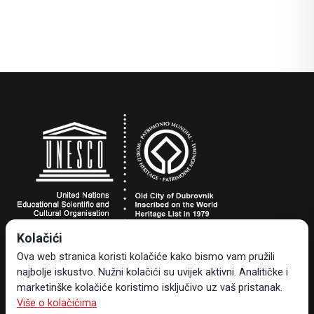
Kolačići
Turistička zajednica grada Dubrovnika
Ova web stranica koristi kolačiće kako bismo vam pružili
Dr. Ante Starčevića 24, 20000 Dubrovnik, Hrvatska
najbolje iskustvo. Nužni kolačići su uvijek aktivni. Analitičke i
Tel +385 20 323-887
marketinške kolačiće koristimo isključivo uz vaš pristanak.
info@tzdubrovnik.hr
Više o kolačićima