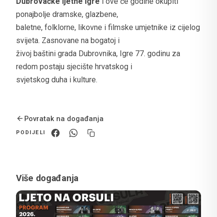
Dubrovačke ljetne igre
i ove će godine okupiti
ponajbolje dramske, glazbene,
baletne, folklorne, likovne i filmske umjetnike iz cijelog
svijeta. Zasnovane na bogatoj i
živoj baštini grada Dubrovnika, Igre 77. godinu za
redom postaju sjecište hrvatskog i
svjetskog duha i kulture.
Povratak na događanja
PODIJELI
Više događanja