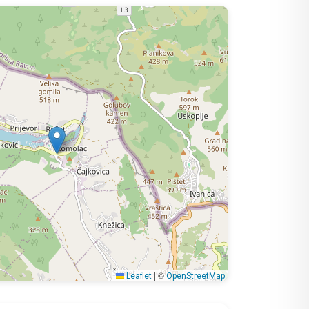
|
©
Leaflet
OpenStreetMap