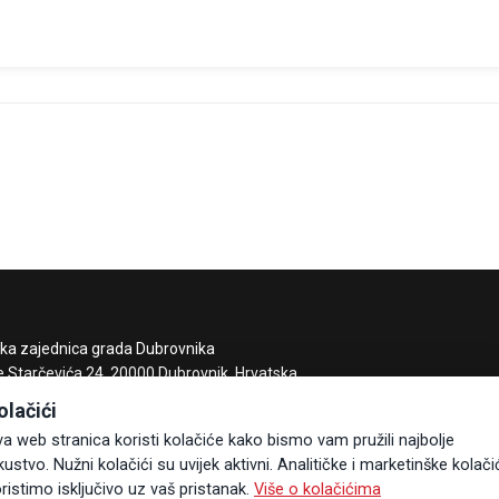
čka zajednica grada Dubrovnika
e Starčevića 24, 20000 Dubrovnik, Hrvatska
85 20 323-887
olačići
zdubrovnik.hr
a web stranica koristi kolačiće kako bismo vam pružili najbolje
kustvo. Nužni kolačići su uvijek aktivni. Analitičke i marketinške kolači
ristimo isključivo uz vaš pristanak.
Više o kolačićima