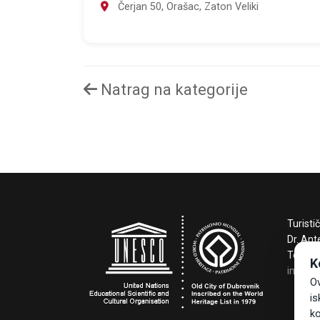
Čerjan 50, Orašac, Zaton Veliki
Natrag na kategorije
Turisti
Dr. Ant
Tel +3
K
info@t
Ov
is
ko