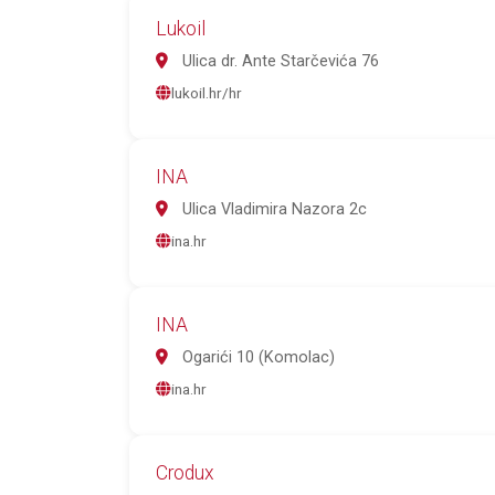
Lukoil
Ulica dr. Ante Starčevića 76
lukoil.hr/hr
INA
Ulica Vladimira Nazora 2c
ina.hr
INA
Ogarići 10 (Komolac)
ina.hr
Crodux