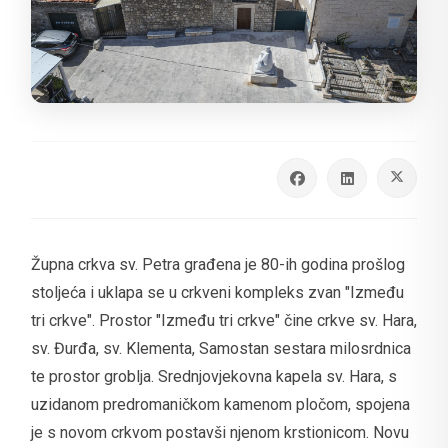
Župna crkva sv. Petra građena je 80-ih godina prošlog
stoljeća i uklapa se u crkveni kompleks zvan "Između
tri crkve". Prostor "Između tri crkve" čine crkve sv. Hara,
sv. Đurđa, sv. Klementa, Samostan sestara milosrdnica
te prostor groblja. Srednjovjekovna kapela sv. Hara, s
uzidanom predromaničkom kamenom pločom, spojena
je s novom crkvom postavši njenom krstionicom. Novu