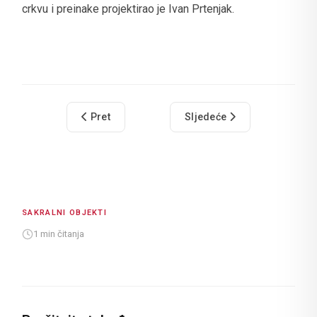
crkvu i preinake projektirao je Ivan Prtenjak.
Prethodni članak: Crkva sv. Đurđa
Sljedeći članak: Župna crkva
Pret
Sljedeće
SAKRALNI OBJEKTI
1 min čitanja