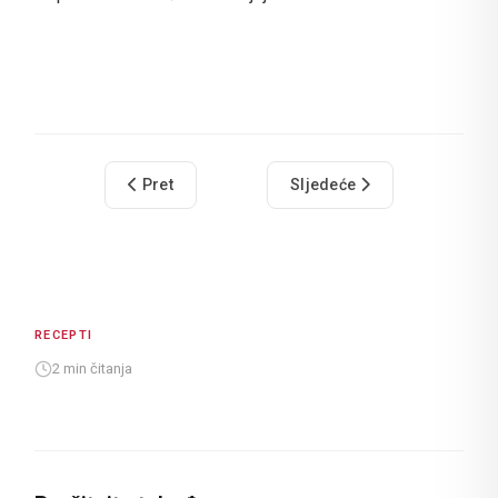
Prethodni članak: Rozata
Sljedeći članak: Šporki mak
Pret
Sljedeće
RECEPTI
2 min čitanja