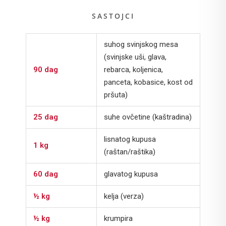
SASTOJCI
suhog svinjskog mesa
(svinjske uši, glava,
90 dag
rebarca, koljenica,
panceta, kobasice, kost od
pršuta)
25 dag
suhe ovčetine (kaštradina)
lisnatog kupusa
1 kg
(raštan/raštika)
60 dag
glavatog kupusa
½ kg
kelja (verza)
½ kg
krumpira