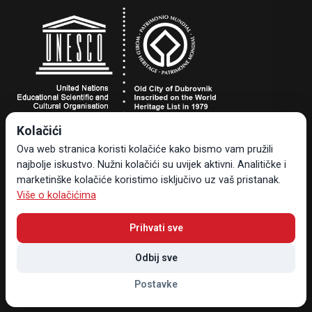
Kolačići
Turistička zajednica grada Dubrovnika
Ova web stranica koristi kolačiće kako bismo vam pružili
Dr. Ante Starčevića 24, 20000 Dubrovnik, Hrvatska
najbolje iskustvo. Nužni kolačići su uvijek aktivni. Analitičke i
Tel +385 20 323-887
marketinške kolačiće koristimo isključivo uz vaš pristanak.
info@tzdubrovnik.hr
Više o kolačićima
Prihvati sve
Odbij sve
Sav sadržaj i materijal vlasništvo su Turističke zajednice grada
Postavke
Dubrovnika © 2026 , Sva prava pridržana