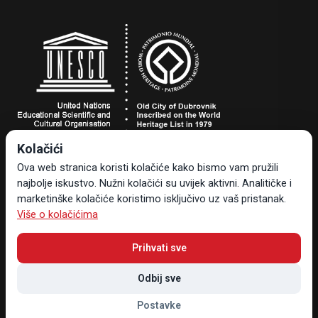
Kolačići
Turistička zajednica grada Dubrovnika
Ova web stranica koristi kolačiće kako bismo vam pružili
Dr. Ante Starčevića 24, 20000 Dubrovnik, Hrvatska
najbolje iskustvo. Nužni kolačići su uvijek aktivni. Analitičke i
Tel +385 20 323-887
marketinške kolačiće koristimo isključivo uz vaš pristanak.
info@tzdubrovnik.hr
Više o kolačićima
Prihvati sve
Odbij sve
Sav sadržaj i materijal vlasništvo su Turističke zajednice grada
Postavke
Dubrovnika © 2026 , Sva prava pridržana