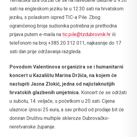
Tematska tura održat će se na navedene datume u 9:30
sati na engleskom jeziku te u 12:30 sati na hrvatskom
jeziku, s polaskom ispred TIC-a Pile. Zbog
ograničenog broja sudionika potrebna je prethodna
prijava putem e-maila na
tic.pile@tzdubrovnik.hr
ili
telefonom na broj +385 20 312 011, najkasnije do 17
sati dan prije održavanja razgleda.
Povodom Valentinova organizira se i humanitarni
koncert u Kazalištu Marina Držića, na kojem će
nastupiti Jasna Zlokić, jedna od najistaknutijih
hrvatskih glazbenih umjetnica.
Koncert će se održati
u subotu, 14. veljače, s početkom u 20 sati. Cijena
ulaznice iznosi 25 eura, a sav prihod od prodaje bit će
doniran Društvu multiple skleroze Dubrovačko-
neretvanske županije.