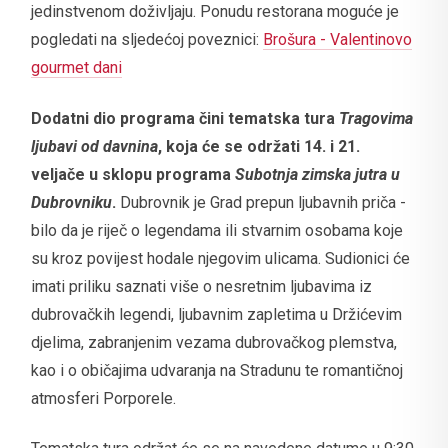
jedinstvenom doživljaju. Ponudu restorana moguće je
pogledati na sljedećoj poveznici:
Brošura - Valentinovo
gourmet dani
Dodatni dio programa čini tematska tura
Tragovima
ljubavi od davnina
, koja će se održati 14. i 21.
veljače u sklopu programa
Subotnja zimska jutra u
Dubrovniku
.
Dubrovnik je Grad prepun ljubavnih priča -
bilo da je riječ o legendama ili stvarnim osobama koje
su kroz povijest hodale njegovim ulicama. Sudionici će
imati priliku saznati više o nesretnim ljubavima iz
dubrovačkih legendi, ljubavnim zapletima u Držićevim
djelima, zabranjenim vezama dubrovačkog plemstva,
kao i o običajima udvaranja na Stradunu te romantičnoj
atmosferi Porporele.