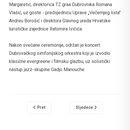
Margaretić, direktorica TZ graa Dubrovnika Romana
Vlašić, uz goste - predsjednicu Uprave „Večernjeg lista"
Andreu Borošić i direktora Glavnog ureda Hrvatske
turističke zajednice Ratomira Ivičića.
Nakon svečane ceremonije, održan je koncert
Dubrovačkog simfonijskog orkestra koji je izvodio
klasične evergreene i filmsku glazbu, uz solistički
nastup jazz-skupine Gadjo Manouche.
Prethodni članak: Radni sastanak s delegacijom
Sljedeći članak: Nastup KU
Pret
Sljedeće