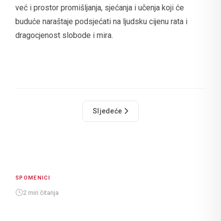
već i prostor promišljanja, sjećanja i učenja koji će
buduće naraštaje podsjećati na ljudsku cijenu rata i
dragocjenost slobode i mira.
Sljedeći članak: Tvrđava Minčeta
Sljedeće
SPOMENICI
2 min čitanja