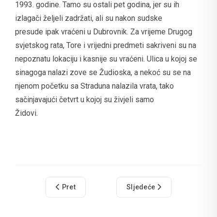
1993. godine. Tamo su ostali pet godina, jer su ih
izlagači željeli zadržati, ali su nakon sudske
presude ipak vraćeni u Dubrovnik. Za vrijeme Drugog
svjetskog rata, Tore i vrijedni predmeti sakriveni su na
nepoznatu lokaciju i kasnije su vraćeni. Ulica u kojoj se
sinagoga nalazi zove se Žudioska, a nekoć su se na
njenom početku sa Straduna nalazila vrata, tako
sačinjavajući četvrt u kojoj su živjeli samo
Židovi.
Prethodni članak: Crkva sv. Blagovijesti
Sljedeći članak: Franjevač
Pret
Sljedeće