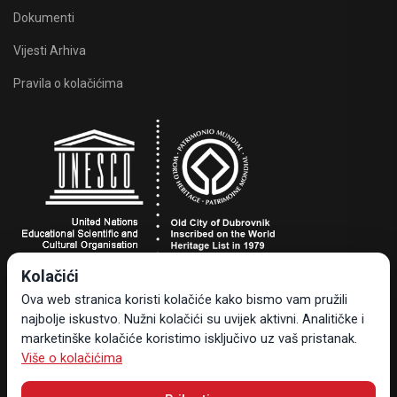
Dokumenti
Vijesti Arhiva
Pravila o kolačićima
Kolačići
Turistička zajednica grada Dubrovnika
Ova web stranica koristi kolačiće kako bismo vam pružili
Dr. Ante Starčevića 24, 20000 Dubrovnik, Hrvatska
najbolje iskustvo. Nužni kolačići su uvijek aktivni. Analitičke i
Tel +385 20 323-887
marketinške kolačiće koristimo isključivo uz vaš pristanak.
info@tzdubrovnik.hr
Više o kolačićima