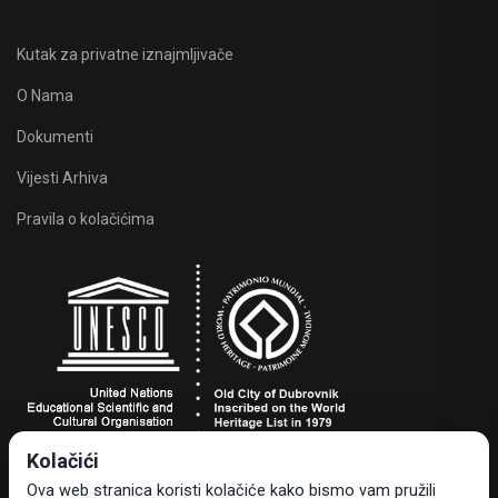
Kutak za privatne iznajmljivače
O Nama
Dokumenti
Vijesti Arhiva
Pravila o kolačićima
Kolačići
Turistička zajednica grada Dubrovnika
Ova web stranica koristi kolačiće kako bismo vam pružili