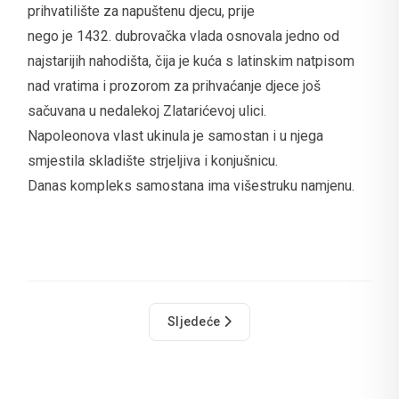
prihvatilište za napuštenu djecu, prije
nego je 1432. dubrovačka vlada osnovala jedno od
najstarijih nahodišta, čija je kuća s latinskim natpisom
nad vratima i prozorom za prihvaćanje djece još
sačuvana u nedalekoj Zlatarićevoj ulici.
Napoleonova vlast ukinula je samostan i u njega
smjestila skladište strjeljiva i konjušnicu.
Danas kompleks samostana ima višestruku namjenu.
Sljedeći članak: Crkva sv. Mihajla
Sljedeće