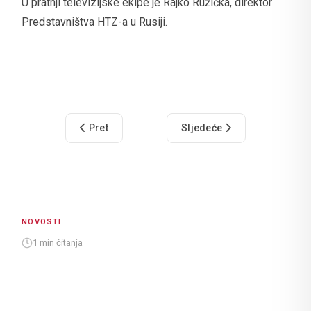
U pratnji televizijske ekipe je Rajko Ružička, direktor
Predstavništva HTZ-a u Rusiji.
Prethodni članak: TZ grada Dubrovnika sudjeluje
Sljedeći članak: Poljska na
Pret
Sljedeće
NOVOSTI
1 min čitanja