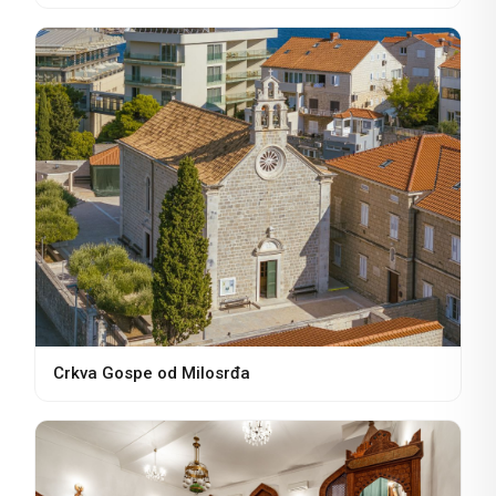
Crkva Gospe od Milosrđa