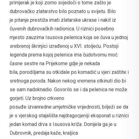
primjerak je koji zorno svjedoči o tome zašto je
dubrovačko zlatarstvo bilo poznato u svijetu. Bilo
je pitanje prestiža imati zlatarske ukrase i nakit iz
čuvenih dubrovačkih radionica. U riznici posebno
mjesto zauzima Isusova pelenica koja se čuva u jednoj
srebrenoj škrinjici izrađenoj u XVI. stoljeću. Postoji
legenda prema kojoj pelenica ima čudotvornu moć:
časne sestre na Prijekome gdje je nekada
bila, porodiljama su otkidale po komadić u vjeri zaštite i
sretnoga poroda. Nakon nekog vremena otkinuti dio bi
se sam nadoknadio. Govorilo se i da pelenica ne može
gorjeti. Uz brojno crkveno
posuđe izvanredne umjetničke vrijednosti, bilježi se da
je s vjerskog stajališta najdragocjeniji eksponat u riznici
jedan komad drva s Isusova križa. Donijela ga je u
Dubrovnik, predaja kaže, kraljica