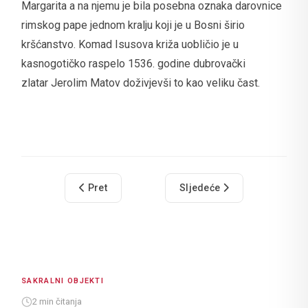
Margarita a na njemu je bila posebna oznaka darovnice
rimskog pape jednom kralju koji je u Bosni širio
kršćanstvo. Komad Isusova križa uobličio je u
kasnogotičko raspelo 1536. godine dubrovački
zlatar Jerolim Matov doživjevši to kao veliku čast.
Prethodni članak: Crkva svetoga Roka
Sljedeći članak: Katedrala
Pret
Sljedeće
SAKRALNI OBJEKTI
2 min čitanja