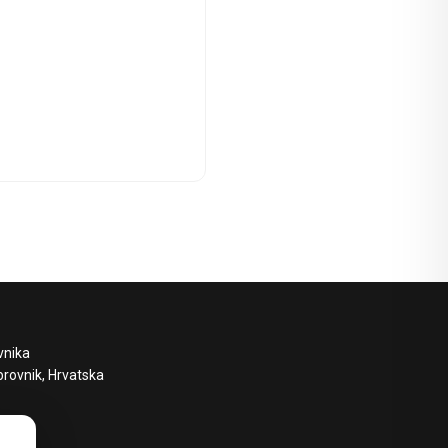
vnika
brovnik, Hrvatska