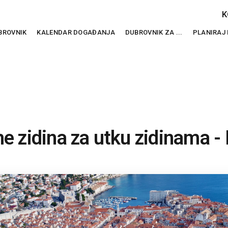
K
BROVNIK
KALENDAR DOGAĐANJA
DUBROVNIK ZA ...
PLANIRAJ
me zidina za utku zidinama