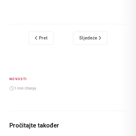
Prethodni članak: Uskrs u Gradu
Sljedeći članak: INFORM
Pret
Sljedeće
NOVOSTI
1 min čitanja
Pročitajte također