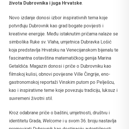
života Dubrovnika i juga Hrvatske
.
Novo izdanje donosi izbor inspirativnih tema koje
potvrđuju Dubrovnik kao grad bogate povijesti i
kreativne energije. Među istaknutim pričama nalaze se
simbolika Ruke sv. Vlaha, umjetnica Dubravka Lošić
koja predstavlja Hrvatsku na Venecijanskom bijenalu te
fascinantna ostavština matematičkog genija Marina
Getaldića. Magazin donosi i priče o Dubrovniku kao
filmskoj kulisi, obnovi povijesne Ville Čingrije, eno-
gastronomskoj reportaži Vinskim putom po Pelješcu,
kao i inspirativne teme koje povezuju tradiciju, luksuz i
suvremeni životni stil.
Kroz odabrane priče o baštini, umjetnosti, društvu i
identitetu Grada,
Welcome
i u svom 36. broju nastavlja
promovirati Dubrovnik kao destinaciju autentičnosti,