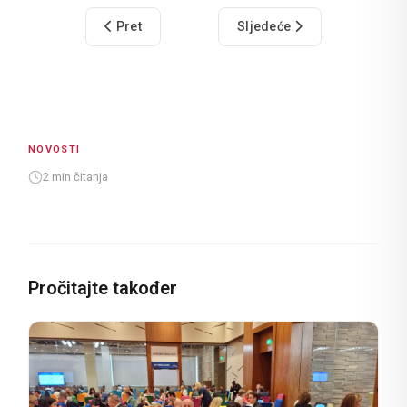
Prethodni članak: Radno vrijeme zidina za utku
Sljedeći članak: Dubrovnik će
Pret
Sljedeće
NOVOSTI
2 min čitanja
Pročitajte također