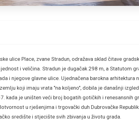
ke ulice Place, zvane Stradun, odražava sklad čitave grads
jednost i veličina. Stradun je dugačak 298 m, a Statutom g
ada i njegove glavne ulice. Ujednačena barokna arhitektura ni
zemlju koji imaju vrata "na koljeno", dobila je današnji izgl
. kada je uništen veći broj bogatih gotičkih i renesansnih g
elotvornost u rješenjima i trgovački duh Dubrovačke Republi
ačko središte i stjecište svih zbivanja u životu grada.