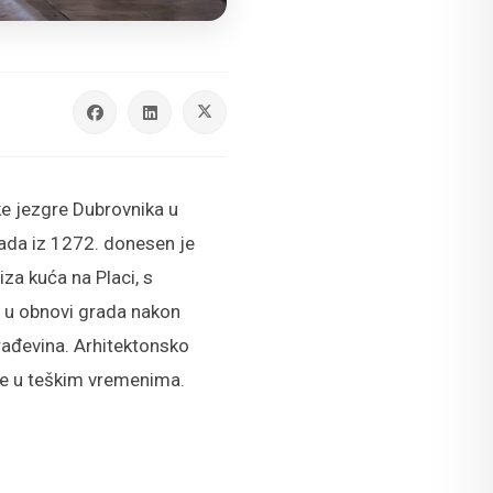
ke jezgre Dubrovnika u
rada iz 1272. donesen je
za kuća na Placi, s
ed u obnovi grada nakon
rađevina. Arhitektonsko
ke u teškim vremenima.