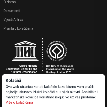
O Nama
Dokumenti
Vijesti Arhiva
Pravila o kolačićima
Kolačići
Turistička zajednica grada Dubrovnika
Ova web stranica koristi kolačiće kako bismo vam pružili
Dr. Ante Starčevića 24, 20000 Dubrovnik, Hrvatska
najbolje iskustvo. Nužni kolačići su uvijek aktivni. Analitičke i
Tel +385 20 323-887
marketinške kolačiće koristimo isključivo uz vaš pristanak.
info@tzdubrovnik.hr
Više o kolačićima