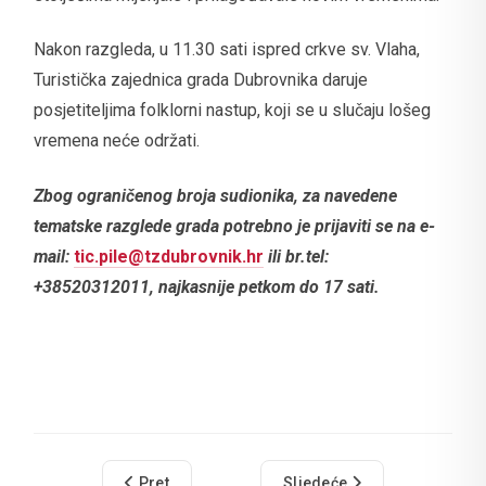
Nakon razgleda, u 11.30 sati ispred crkve sv. Vlaha,
Turistička zajednica grada Dubrovnika daruje
posjetiteljima folklorni nastup, koji se u slučaju lošeg
vremena neće održati.
Zbog ograničenog broja sudionika, za navedene
tematske razglede grada potrebno je prijaviti se na e-
mail:
tic.pile@tzdubrovnik.hr
ili br.tel:
+38520312011, najkasnije petkom do 17 sati.
Prethodni članak: Besplatan posjet Lokrumu pov
Sljedeći članak: DUBROVN
Pret
Sljedeće