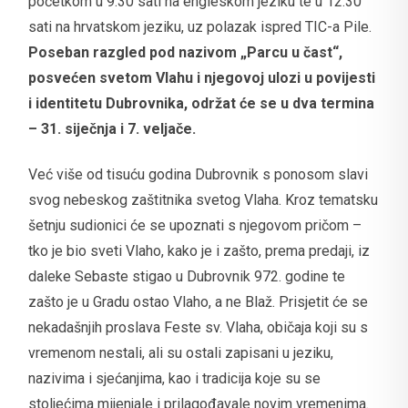
početkom u 9.30 sati na engleskom jeziku te u 12.30
sati na hrvatskom jeziku, uz polazak ispred TIC-a Pile.
Poseban razgled pod nazivom „Parcu u čast“,
posvećen svetom Vlahu i njegovoj ulozi u povijesti
i identitetu Dubrovnika, održat će se u dva termina
– 31. siječnja i 7. veljače.
Već više od tisuću godina Dubrovnik s ponosom slavi
svog nebeskog zaštitnika svetog Vlaha. Kroz tematsku
šetnju sudionici će se upoznati s njegovom pričom –
tko je bio sveti Vlaho, kako je i zašto, prema predaji, iz
daleke Sebaste stigao u Dubrovnik 972. godine te
zašto je u Gradu ostao Vlaho, a ne Blaž. Prisjetit će se
nekadašnjih proslava Feste sv. Vlaha, običaja koji su s
vremenom nestali, ali su ostali zapisani u jeziku,
nazivima i sjećanjima, kao i tradicija koje su se
stoljećima mijenjale i prilagođavale novim vremenima.