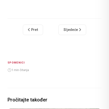
Prethodni članak: Knežev dvor
Sljedeći članak: Mala Onofr
Pret
Sljedeće
SPOMENICI
1 min čitanja
Pročitajte također