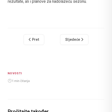
rezultate, ali i planove za nadolazeću sezonu.
Prethodni članak: Hrvatska turistička zajednica 
Sljedeći članak: Predstavlj
Pret
Sljedeće
NOVOSTI
1 min čitanja
Pročitajte također