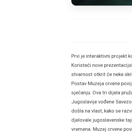
Prvi je interaktivni projekt
Koristeći nove prezentacijs
stvarnost otkrit će neke sk
Postav Muzeja crvene povijest
sjećanju. Ova tri dijela pru
Jugoslavije vođene Savezom
došla na vlast, kako se raz
djelovale jugoslavenske tajn
vremena. Muzej crvene povije