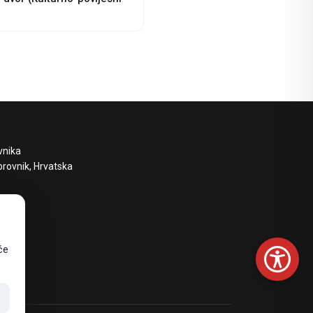
vnika
brovnik, Hrvatska
će