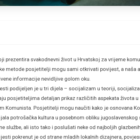
 koji prezentira svakodnevni život u Hrvatskoj za vrijeme kom
ke metode posjetitelji mogu sami otkrivati povijest, a naša a
rivene informacije nevidljive golom oku.
i podijeljen je u tri dijela – socijalizam u teoriji, socijaliz
žaju posjetiteljima detaljan prikaz različitih aspekata života 
 Komunista. Posjetitelji mogu naučiti kako je osnovana Komu
vijala potrošačka kultura u posebnom obliku jugoslavenskog 
e službe, ali isto tako i poslušati neke od najboljih glazben
sti pokrenut je od strane mladih lokalnih dizajnera, povjesni