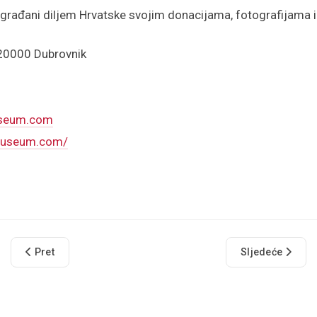
a građani diljem Hrvatske svojim donacijama, fotografijama 
 20000 Dubrovnik
useum.com
ymuseum.com/
Prethodni članak: Sinagoga
Sljedeći članak
Pret
Sljedeće