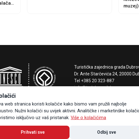
alača
muzej)
Turistička zajednica grada Dubro
Dr. Ante Starčevića 24, 20000 Du
Tel +385 20 323-887
info@tzdubrovnik.hr
olačići
a web stranica koristi kolačiće kako bismo vam pružili najbolje
kustvo. Nužni kolačići su uvijek aktivni. Analitičke i marketinške kolači
ristimo isključivo uz vaš pristanak.
Više o kolačićima
Prihvati sve
Odbij sve