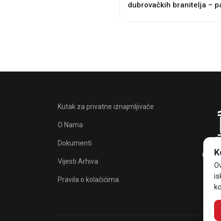
dubrovačkih branitelja – p
Sponza
Kutak za privatne iznajmljivače
O Nama
Dokumenti
K
Vijesti Arhiva
Ov
is
Pravila o kolačićima
ko