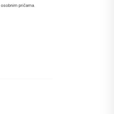
i osobnim pričama.
: Umjetnička Galerija Dubrovnik