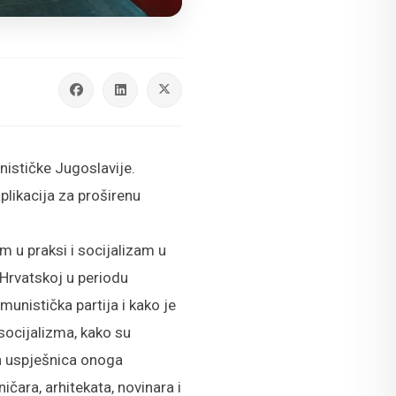
unističke Jugoslavije.
plikacija za proširenu
am u praksi i socijalizam u
u Hrvatskoj u periodu
nistička partija i kako je
socijalizma, kako su
ih uspješnica onoga
čara, arhitekata, novinara i