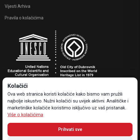
Vijesti Arhiva
Pravila o kolačićima
Kolačići
Turistička zajednica grada Dubrovnika
Ova web stranica koristi kolačiće kako bismo vam pružili
Dr. Ante Starčevića 24, 20000 Dubrovnik, Hrvatska
najbolje iskustvo. Nužni kolačići su uvijek aktivni. Analitičke i
Tel +385 20 323-887
marketinške kolačiće koristimo isključivo uz vaš pristanak.
info@tzdubrovnik.hr
Više o kolačićima
Prihvati sve