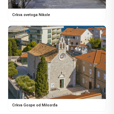
Crkva svetoga Nikole
Crkva Gospe od Milosrđa