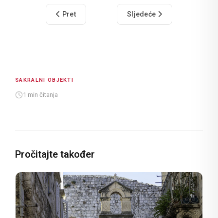
Prethodni članak: Franjevački samostan
Sljedeći članak: Crkva sv. 
Pret
Sljedeće
SAKRALNI OBJEKTI
1 min čitanja
Pročitajte također