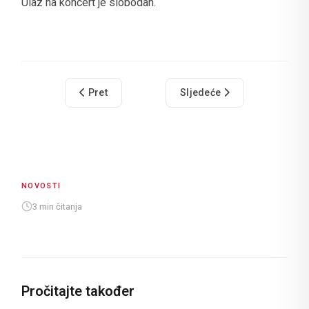
Ulaz na koncert je slobodan.
Prethodni članak: Istraživanje Tomas 2018 za Du
Sljedeći članak: TZGD I 
Pret
Sljedeće
NOVOSTI
3 min čitanja
Pročitajte također