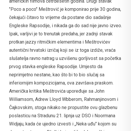
američkih filmova četrdesetih godina. Drugi stavak
"Poco a poco" Meštrović je komponirao prije 30 godina,
čekajući čitavo to vrijeme da postane dio sadašnje
Engleske Rapsodije, i nikada ga do sad nije javno izveo.
Ipak, varljivi je to trenutak predaha, jer zadnji stavak
protkan jazzy ritmičkim elementima i Meštrovićev
autentični hrvatski izričaj koji se iz toga izdiže, vraća
slušatelja ravno natrag u uzvišenu gorljivost sa početka
prvog stavka engleske Rapsodije. Umjesto da
neprimjetno nestane, kao što bi to bio slučaj sa
inferiornijim kompozicijama, ova završava praskom.
Američka kritika Meštrovića upoređuje sa John
Williamsom, Adrew Lloyd Wbberom, Rahmanjinovom i
Čajkovskim, stoga nikako ne propustite ovu glazbenu
poslasticu na Stradunu 21. lipnja uz DSO i Noormana
Widjaju, kada će ujedno izvesti i „Neka uđu" kojom su