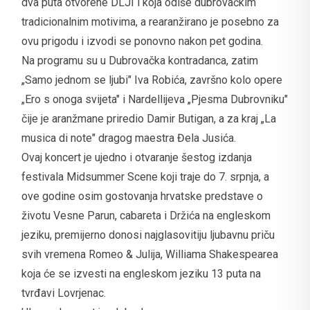
dva puta otvorene DLJI i koja odiše dubrovačkim
tradicionalnim motivima, a rearanžirano je posebno za
ovu prigodu i izvodi se ponovno nakon pet godina.
Na programu su u Dubrovačka kontradanca, zatim
„Samo jednom se ljubi" Iva Robića, završno kolo opere
„Ero s onoga svijeta" i Nardellijeva „Pjesma Dubrovniku"
čije je aranžmane priredio Damir Butigan, a za kraj „La
musica di note" dragog maestra Đela Jusića.
Ovaj koncert je ujedno i otvaranje šestog izdanja
festivala Midsummer Scene koji traje do 7. srpnja, a
ove godine osim gostovanja hrvatske predstave o
životu Vesne Parun, cabareta i Držića na engleskom
jeziku, premijerno donosi najglasovitiju ljubavnu priču
svih vremena Romeo & Julija, Williama Shakespearea
koja će se izvesti na engleskom jeziku 13 puta na
tvrđavi Lovrjenac.