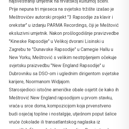
najsvestraniji umjetnik na hrvatskoj kulturnoj sceni.
Prije nepuna tri mjeseca na svjetsko tržište izašao je
Meštrovićev autorski projekt "3 Rapsodije za klavir i
orekstar" u izdanju PARMA Recordings, čiji je Meštović
eksluzivni umjetnik. Nakon prošlogodišnje pravizvedbe
"Kineske Rapsodije" u Velikoj dvorani Lisinski u
Zagrebu te "Dunavske Rapsodije" u Carnegie Hallu u
New Yorku, Meštrović s velikim nestrpljenjem očekuje
svjetsku praizvedbu "New England Rapsodije" u
Dubrovniku sa DSO-om i uglednim dirigentom svjetske
karijere, Noormanom Widjajom.
Starosjedioci istočne američke obale osjetit će kako ih
Meštrović New England rapsodijom u prvom stavku,
vraća u srce doma, kompozicijom koja prvenstveno
budi osjećaj topline i nostalgije, utješnom poput šalice
vruće čokolade ili transatlantskog naglaska iz