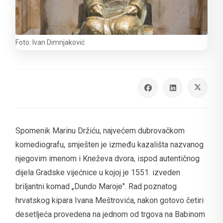
Foto: Ivan Dimnjaković
Spomenik Marinu Držiću, najvećem dubrovačkom
komediografu, smješten je između kazališta nazvanog
njegovim imenom i Kneževa dvora, ispod autentičnog
dijela Gradske vijećnice u kojoj je 1551. izveden
briljantni komad „Dundo Maroje". Rad poznatog
hrvatskog kipara Ivana Meštrovića, nakon gotovo četiri
desetljeća provedena na jednom od trgova na Babinom