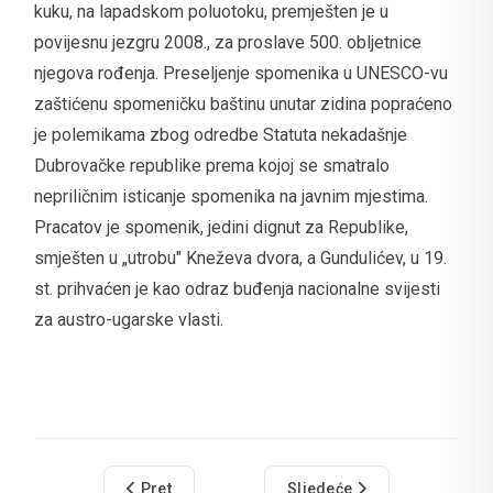
kuku, na lapadskom poluotoku, premješten je u
povijesnu jezgru 2008., za proslave 500. obljetnice
njegova rođenja. Preseljenje spomenika u UNESCO-vu
zaštićenu spomeničku baštinu unutar zidina popraćeno
je polemikama zbog odredbe Statuta nekadašnje
Dubrovačke republike prema kojoj se smatralo
nepriličnim isticanje spomenika na javnim mjestima.
Pracatov je spomenik, jedini dignut za Republike,
smješten u „utrobu" Kneževa dvora, a Gundulićev, u 19.
st. prihvaćen je kao odraz buđenja nacionalne svijesti
za austro-ugarske vlasti.
Prethodni članak: Miho Pracat
Sljedeći članak: Pustjerna
Pret
Sljedeće