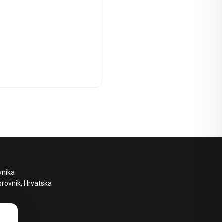
vnika
brovnik, Hrvatska