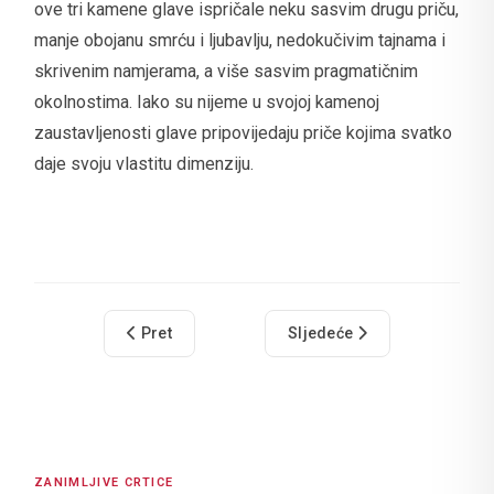
ove tri kamene glave ispričale neku sasvim drugu priču,
manje obojanu smrću i ljubavlju, nedokučivim tajnama i
skrivenim namjerama, a više sasvim pragmatičnim
okolnostima. Iako su nijeme u svojoj kamenoj
zaustavljenosti glave pripovijedaju priče kojima svatko
daje svoju vlastitu dimenziju.
Prethodni članak: Blagoslov zvona za pomorce
Sljedeći članak: Svetac koji
Pret
Sljedeće
ZANIMLJIVE CRTICE