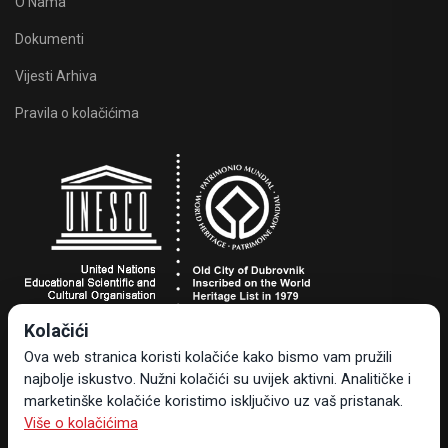
O Nama
Dokumenti
Vijesti Arhiva
Pravila o kolačićima
Kolačići
Turistička zajednica grada Dubrovnika
Ova web stranica koristi kolačiće kako bismo vam pružili
Dr. Ante Starčevića 24, 20000 Dubrovnik, Hrvatska
najbolje iskustvo. Nužni kolačići su uvijek aktivni. Analitičke i
Tel +385 20 323-887
marketinške kolačiće koristimo isključivo uz vaš pristanak.
info@tzdubrovnik.hr
Više o kolačićima