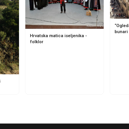
“Ogled
bunari 
Hrvatska matica iseljenika -
folklor
i