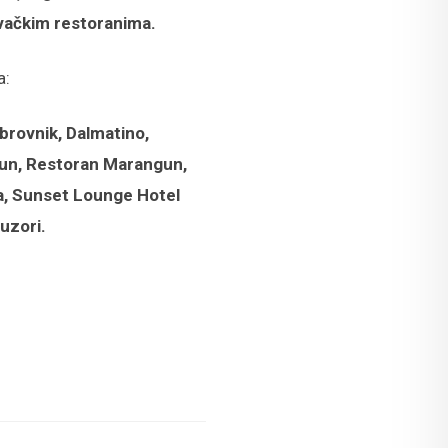
ovačkim restoranima.
a:
brovnik, Dalmatino,
tun, Restoran Marangun,
za, Sunset Lounge Hotel
uzori.