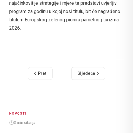
najučinkovitije strategije i mjere te predstavi uvjerljiv
program za godinu u kojoj nosi titulu, bit će nagrađeno
titulom Europskog zelenog pionira pametnog turizma
2026.
Prethodni članak: Dubrovnik u Pekingu nagrađen
Sljedeći članak: Počinje D
Pret
Sljedeće
NOVOSTI
3 min čitanja