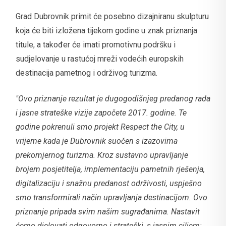
Grad Dubrovnik primit će posebno dizajniranu skulpturu
koja će biti izložena tijekom godine u znak priznanja
titule, a također će imati promotivnu podršku i
sudjelovanje u rastućoj mreži vodećih europskih
destinacija pametnog i održivog turizma.
"Ovo priznanje rezultat je dugogodišnjeg predanog rada
i jasne strateške vizije započete 2017. godine. Te
godine pokrenuli smo projekt Respect the City, u
vrijeme kada je Dubrovnik suočen s izazovima
prekomjernog turizma. Kroz sustavno upravljanje
brojem posjetitelja, implementaciju pametnih rješenja,
digitalizaciju i snažnu predanost održivosti, uspješno
smo transformirali način upravljanja destinacijom. Ovo
priznanje pripada svim našim sugrađanima. Nastavit
ćemo djelovati odgovorno i strateški, s jasnim ciljem: