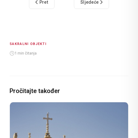
Prethodni članak: Crkva svetoga Josipa
Sljedeći članak: Crkva svet
Pret
Sljedeće
SAKRALNI OBJEKTI
1 min čitanja
Pročitajte također