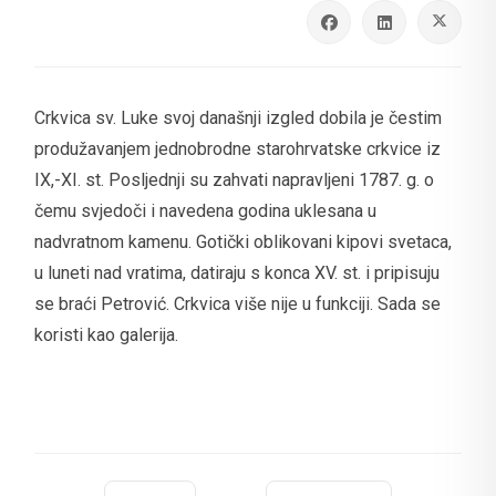
Crkvica sv. Luke svoj današnji izgled dobila je čestim
produžavanjem jednobrodne starohrvatske crkvice iz
IX,-XI. st. Posljednji su zahvati napravljeni 1787. g. o
čemu svjedoči i navedena godina uklesana u
nadvratnom kamenu. Gotički oblikovani kipovi svetaca,
u luneti nad vratima, datiraju s konca XV. st. i pripisuju
se braći Petrović. Crkvica više nije u funkciji. Sada se
koristi kao galerija.