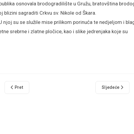
ublika osnovala brodogradilište u Gružu, bratovština brodog
blizini sagraditi Crkvu sv. Nikole od Škara.
U njoj su se služile mise prilikom porinuća te nedjeljom i bl
tne srebrne i zlatne pločice, kao i slike jedrenjaka koje su
Prethodni članak: Crkva Gospe od Milosrđa
Sljedeći članak:
Pret
Sljedeće