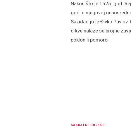
Nakon što je 1525. god. Rep
god. u njegovoj neposrednoj 
Sazidao ju je Đivko Pavlov. 
crkve nalaze se brojne zavje
poklonili pomorci.
SAKRALNI OBJEKTI