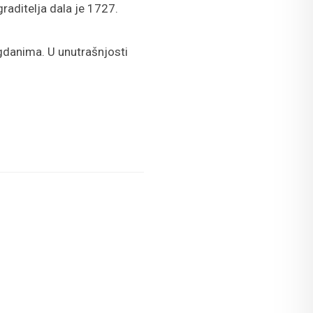
raditelja dala je 1727.
agdanima. U unutrašnjosti
 Crkva sv. Križa